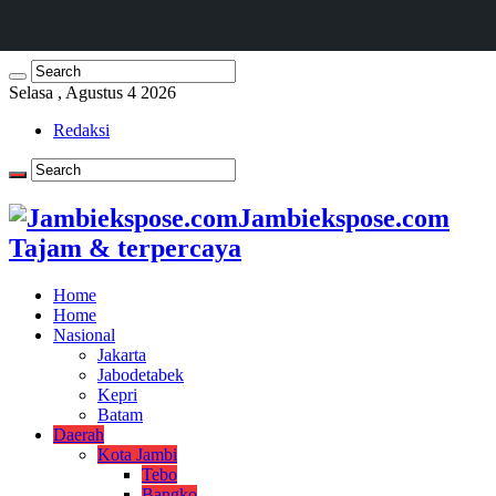
Selasa , Agustus 4 2026
Redaksi
Jambiekspose.com
Tajam & terpercaya
Home
Home
Nasional
Jakarta
Jabodetabek
Kepri
Batam
Daerah
Kota Jambi
Tebo
Bangko