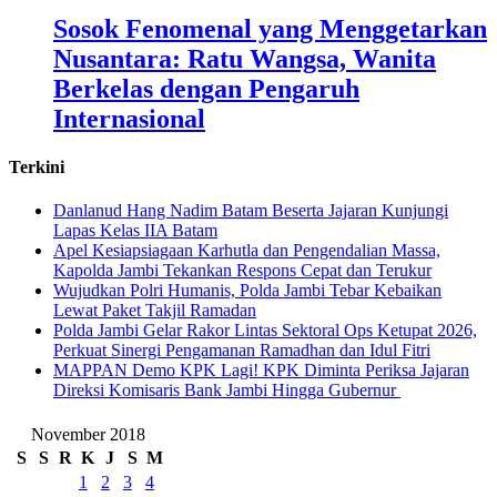
Sosok Fenomenal yang Menggetarkan
Nusantara: Ratu Wangsa, Wanita
Berkelas dengan Pengaruh
Internasional
Terkini
Danlanud Hang Nadim Batam Beserta Jajaran Kunjungi
Lapas Kelas IIA Batam
Apel Kesiapsiagaan Karhutla dan Pengendalian Massa,
Kapolda Jambi Tekankan Respons Cepat dan Terukur
Wujudkan Polri Humanis, Polda Jambi Tebar Kebaikan
Lewat Paket Takjil Ramadan
Polda Jambi Gelar Rakor Lintas Sektoral Ops Ketupat 2026,
Perkuat Sinergi Pengamanan Ramadhan dan Idul Fitri
‎MAPPAN Demo KPK Lagi! KPK Diminta Periksa Jajaran
Direksi Komisaris Bank Jambi Hingga Gubernur ‎
November 2018
S
S
R
K
J
S
M
1
2
3
4