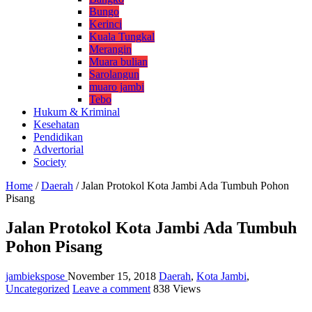
Bungo
Kerinci
Kuala Tungkal
Merangin
Muara bulian
Sarolangun
muaro jambi
Tebo
Hukum & Kriminal
Kesehatan
Pendidikan
Advertorial
Society
Home
/
Daerah
/
Jalan Protokol Kota Jambi Ada Tumbuh Pohon
Pisang
Jalan Protokol Kota Jambi Ada Tumbuh
Pohon Pisang
jambiekspose
November 15, 2018
Daerah
,
Kota Jambi
,
Uncategorized
Leave a comment
838 Views