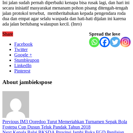
Ini jalan sudah pernah diperbaiki kenapa bisa rusak lagi, dan hari ini
secara inisiatif masyarakat menanam pohon pisang ditengah-tengah
jalan protokol tersebut, memberitahukan kepada pengendara roda
dua dan empat agar selalu waspada dan hati-hati dijalan ini karena
ada jalan berlubang walaupun kecil. (Inro)
Share
Spread the love
Facebook
Twitter
Google +
Stumbleupon
LinkedIn
Pinterest
About jambiekspose
Previous
IM3 Ooredoo Turut Memeriahkan Turnamen Sepak Bola
Fostepa Cup Dusun Teluk Pandak Tahun 2018
Next
Kepala Balai BKSDA Provinsi Jambi Buka FGD Penilaian