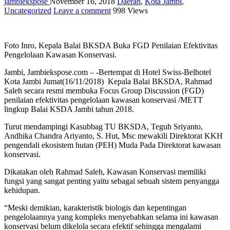
jambiekspose
November 16, 2018
Daerah
,
Kota Jambi
,
Uncategorized
Leave a comment
998 Views
Foto Inro, Kepala Balai BKSDA Buka FGD Penilaian Efektivitas
Pengelolaan Kawasan Konservasi.
Jambi, Jambiekspose.com – -Bertempat di Hotel Swiss-Belhotel
Kota Jambi Jumat(16/11/2018) Kepala Balai BKSDA, Rahmad
Saleh secara resmi membuka Focus Group Discussion (FGD)
penilaian efektivitas pengelolaan kawasan konservasi /METT
lingkup Balai KSDA Jambi tahun 2018.
Turut mendampingi Kasubbag TU BKSDA, Teguh Sriyanto,
Andhika Chandra Ariyanto, S. Hut, Msc mewakili Direktorat KKH
pengendali ekosistem hutan (PEH) Muda Pada Direktorat kawasan
konservasi.
Dikatakan oleh Rahmad Saleh, Kawasan Konservasi memiliki
fungsi yang sangat penting yaitu sebagai sebuah sistem penyangga
kehidupan.
“Meski demikian, karakteristik biologis dan kepentingan
pengelolaannya yang kompleks menyebabkan selama ini kawasan
konservasi belum dikelola secara efektif sehingga mengalami