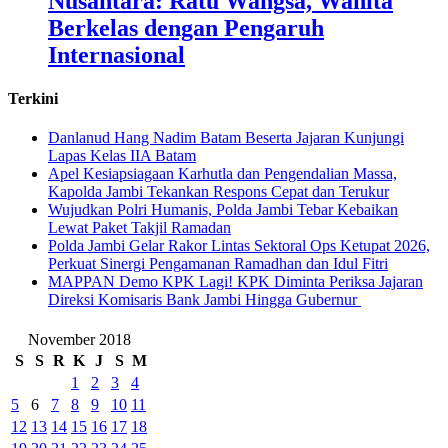
Nusantara: Ratu Wangsa, Wanita
Berkelas dengan Pengaruh
Internasional
Terkini
Danlanud Hang Nadim Batam Beserta Jajaran Kunjungi
Lapas Kelas IIA Batam
Apel Kesiapsiagaan Karhutla dan Pengendalian Massa,
Kapolda Jambi Tekankan Respons Cepat dan Terukur
Wujudkan Polri Humanis, Polda Jambi Tebar Kebaikan
Lewat Paket Takjil Ramadan
Polda Jambi Gelar Rakor Lintas Sektoral Ops Ketupat 2026,
Perkuat Sinergi Pengamanan Ramadhan dan Idul Fitri
‎MAPPAN Demo KPK Lagi! KPK Diminta Periksa Jajaran
Direksi Komisaris Bank Jambi Hingga Gubernur ‎
November 2018
S
S
R
K
J
S
M
1
2
3
4
5
6
7
8
9
10
11
12
13
14
15
16
17
18