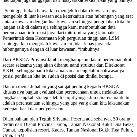
mendapat juga tanggapan dari masyarakat sekitar baik yang lainnya.
“Sehingga bukan hanya kita mengeluh dalam kawasan juga
mengelola di luar kawasan ada keterkaitan atau hubungan yang erat
antara kawasan dengan luar kawasan sehingga pengolahan kita itu
jangan asik di dalam aja sehingga kami membutuhkan data
perencanaan informasi juga dari mitra-mitra yang lain baik
Pemerintah desa Kecamatan kph perguruan tinggi atau LSM
sehingga kita mengolah kawasan itu tidak lepas juga ada
hubungannya dengan di luar kawasan, “imbuhnya.
Dari BKSDA Provinsi Jambi mengharapkan dalam pertemuan ikuti
secara seksama yang akan dibantu nanti struktur dari Direktorat
KKH, sehingga nanti kita sama-sama mengetahui bahwasanya
posisi penilaian kita itu sudah di posisi dan dinilai berapa.
Dan ini menjadi bahan yang sangat penting kepada BKSDA
khusus nya bagian evaluasi dan perencanaan untuk melakukan
langkah-langkah strategis lebih lanjut yangJadi muaranya nanti itu
adalah perencanaan sehingga yang apa yang akan kita laksanakan
kedepan hasil dari penyelesaian.
Ditambahkan oleh Teguh Sriyanta, Peserta ada sebanyak 50 orang
terdiri dari Dishut Provinsi Jambi, Taman Nasional Bukit Dua Belas,
Camat, kepolisian resort, Kades, Taman Nasional Bukit Tiga Puluh,
Unja, LSM.