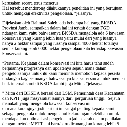
kerusakan secara terus menerus.
Hal tersebut mendorong dilakukannya penelitian ini yang bertujuan
untuk mengkaji efektivitas pengelolaan, “jelasnya.
Dijelaskan oleh Rahmad Saleh, ada beberapa hal yang BKSDA
Provinsi Jambi sampaikan dalam hal ini terkait dengan FGD
ndangan kami yaitu bahwasanya BKSDA mengelola ada 6 kawasan
konservasi yang kurang lebih luas yaitu mulai dari yang luasnya
hanya 2 hektar sampai yang luasnya sampai 4000 hektar totalnya
semua kurang lebih 6000 hektar pengelolaan kita terhadap kawasan
konservasi ini.
“Pertama, Kegiatan dalam konservasi ini kita harus tahu sudah
berjalannya progresnya dan updatenya sejauh mana dalam
pengelolaannya untuk itu kami meminta memohon kepada peserta
undangan bagi semuanya bahwasanya kita sama-sama untuk menilai
baik internal kami di KSDA Jambi juga Mitra, “jelasnya.
” Mitra dari BKSDA berasal dari LSM, Pemerintah desa Kecamatan
dan KPH juga masyarakat lainnya dari perguruan tinggi, Sejauh
manakah yang mengelola kawasan konservasi ini.
di mana kurangnya jadi hari ini ini sangat penting kepada kami
sebagai pengelola untuk mengetahui kekurangan kelebihan untuk
mendapatkan optimalisasi pengelolaan jadi sejarah dalam penilaian
dengan metode METT ini baru-baru dicanangkan kurang lebih 5