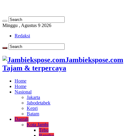
Minggu , Agustus 9 2026
Redaksi
Jambiekspose.com
Tajam & terpercaya
Home
Home
Nasional
Jakarta
Jabodetabek
Kepri
Batam
Daerah
Kota Jambi
Tebo
Bangko