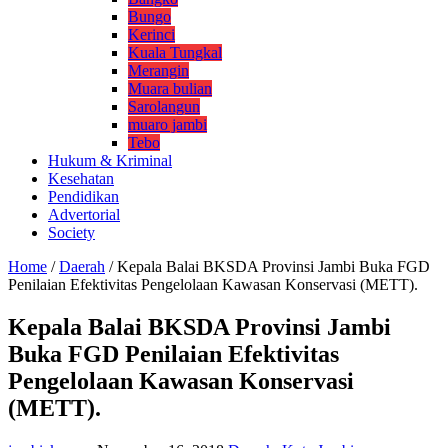
Bungo
Kerinci
Kuala Tungkal
Merangin
Muara bulian
Sarolangun
muaro jambi
Tebo
Hukum & Kriminal
Kesehatan
Pendidikan
Advertorial
Society
Home
/
Daerah
/
Kepala Balai BKSDA Provinsi Jambi Buka FGD
Penilaian Efektivitas Pengelolaan Kawasan Konservasi (METT).
Kepala Balai BKSDA Provinsi Jambi
Buka FGD Penilaian Efektivitas
Pengelolaan Kawasan Konservasi
(METT).