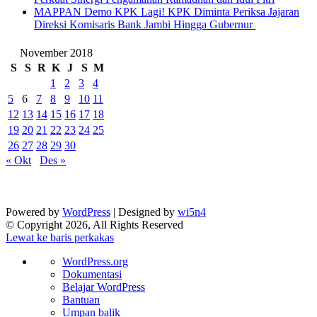
‎MAPPAN Demo KPK Lagi! KPK Diminta Periksa Jajaran
Direksi Komisaris Bank Jambi Hingga Gubernur ‎
November 2018
S
S
R
K
J
S
M
1
2
3
4
5
6
7
8
9
10
11
12
13
14
15
16
17
18
19
20
21
22
23
24
25
26
27
28
29
30
« Okt
Des »
Powered by
WordPress
| Designed by
wi5n4
© Copyright 2026, All Rights Reserved
Lewat ke baris perkakas
Tentang
WordPress.org
WordPress
Dokumentasi
Belajar WordPress
Bantuan
Umpan balik