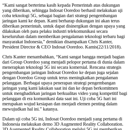
“Kami sangat berterima kasih kepada Pemerintah atas dukungan
yang diberikan, sehingga Indosat Ooredoo berhasil melakukan uji
coba teknologi 5G, sebagai bagian dari strategi pengembangan
jaringan kami ke depan. Kami berharap dukungan ini akan terus
diberikan pemerintah, untuk dapat disinergikan dengan upaya yang
dilakukan oleh para pelaku industri telekomunikasi secara
keseluruhan dalam memberikan pengalaman teknologi terbaru bagi
masyarakat Indonesia,” demikian disampaikan Chris Kanter,
President Director & CEO Indosat Ooredoo. Kamis(22/11/2018).
Chris Kanter menambahkan, “Kami sangat bangga menjadi bagian
dari Group Ooredoo yang menjadi pelopor pertama di dunia dalam
menerapkan teknologi 5G ini secara komersial. Rencana strategis
pengembangan jaringan Indosat Ooredoo ke depan juga sejalan
dengan Ooredoo Group untuk terus meningkatkan pengalaman
pelanggan. Berbagai upaya penerapan strategi pengembangan
jaringan yang kami lakukan saat ini dan ke depan berkomitmen
untuk menghadirkan jaringan berkualitas video yang kompetitif bagi
pelanggan di era komunikasi data saat ini. Uji coba 5G hari ini
merupakan wujud kesiapan dan menjadi elemen penting dalam
mewujudkan hal ini.” katanya.
Dalam uji coba 5G ini, Indosat Ooredoo menjadi yang pertama di
Indonesia melakukan demo 3D Augmented Reality Collaboration.
3D Augmented Reality Collaboration melalui 5G ini memberikan