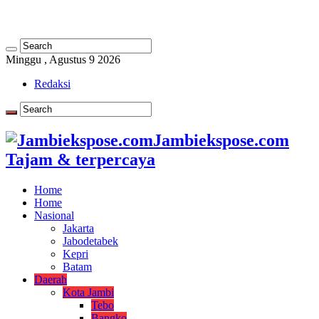
Minggu , Agustus 9 2026
Redaksi
Jambiekspose.com
Tajam & terpercaya
Home
Home
Nasional
Jakarta
Jabodetabek
Kepri
Batam
Daerah
Kota Jambi
Tebo
Bangko