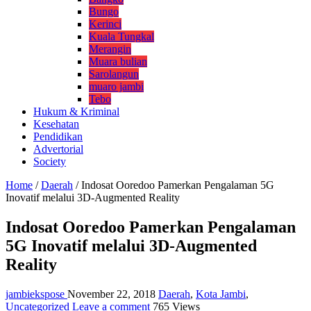
Bungo
Kerinci
Kuala Tungkal
Merangin
Muara bulian
Sarolangun
muaro jambi
Tebo
Hukum & Kriminal
Kesehatan
Pendidikan
Advertorial
Society
Home
/
Daerah
/
Indosat Ooredoo Pamerkan Pengalaman 5G
Inovatif melalui 3D-Augmented Reality
Indosat Ooredoo Pamerkan Pengalaman
5G Inovatif melalui 3D-Augmented
Reality
jambiekspose
November 22, 2018
Daerah
,
Kota Jambi
,
Uncategorized
Leave a comment
765 Views