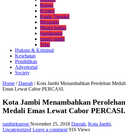
Bungo
Kerinci
Kuala Tungkal
Merangin
Muara bulian
Sarolangun
muaro jambi
Tebo
Hukum & Kriminal
Kesehatan
Pendidikan
Advertorial
Society
Home
/
Daerah
/
Kota Jambi Menambahkan Perolehan Medali
Emas Lewat Cabor PERCASI.
Kota Jambi Menambahkan Perolehan
Medali Emas Lewat Cabor PERCASI.
jambiekspose
November 25, 2018
Daerah
,
Kota Jambi
,
Uncategorized
Leave a comment
916 Views