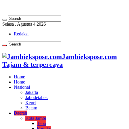
Selasa , Agustus 4 2026
Redaksi
Jambiekspose.com
Tajam & terpercaya
Home
Home
Nasional
Jakarta
Jabodetabek
Kepri
Batam
Daerah
Kota Jambi
Tebo
Bangko