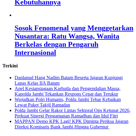
Kebutuhannya
Sosok Fenomenal yang Menggetarkan
Nusantara: Ratu Wangsa, Wanita
Berkelas dengan Pengaruh
Internasional
Terkini
Danlanud Hang Nadim Batam Beserta Jajaran Kunjungi
Lapas Kelas IIA Batam
Apel Kesiapsiagaan Karhutla dan Pengendalian Massa,
Kapolda Jambi Tekankan Respons Cepat dan Terukur
Wujudkan Polri Humanis, Polda Jambi Tebar Kebaikan
Lewat Paket Takjil Ramadan
Polda Jambi Gelar Rakor Lintas Sektoral Ops Ketupat 2026,
Perkuat Sinergi Pengamanan Ramadhan dan Idul Fitri
‎MAPPAN Demo KPK Lagi! KPK Diminta Periksa Jajaran
Direksi Komisaris Bank Jambi Hingga Gubernur ‎