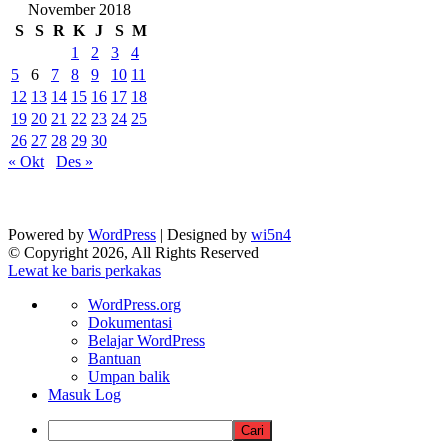
November 2018
S
S
R
K
J
S
M
1
2
3
4
5
6
7
8
9
10
11
12
13
14
15
16
17
18
19
20
21
22
23
24
25
26
27
28
29
30
« Okt
Des »
Powered by
WordPress
| Designed by
wi5n4
© Copyright 2026, All Rights Reserved
Lewat ke baris perkakas
Tentang
WordPress.org
WordPress
Dokumentasi
Belajar WordPress
Bantuan
Umpan balik
Masuk Log
Cari