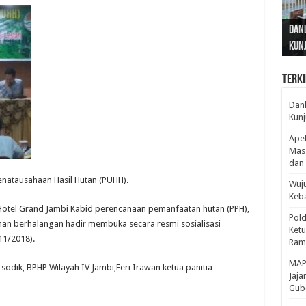
Gub
Gube
Sos
Dan
Sila
Edu
Cepa
Nusa
Kunj
Jamb
Pen
Pen
den
Terki
Danl
Kunj
Apel
Mass
dan 
enatausahaan Hasil Hutan (PUHH).
Wuju
Keba
Hotel Grand Jambi Kabid perencanaan pemanfaatan hutan (PPH),
Pold
nan berhalangan hadir membuka secara resmi sosialisasi
Ketu
11/2018).
Rama
‎MAP
dik, BPHP Wilayah IV Jambi,Feri Irawan ketua panitia
Jaja
Gube