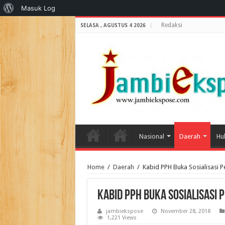
Tentang
Masuk Log
WordPress
Redaksi
SELASA , AGUSTUS 4 2026
Nasional
Daerah
Hu
Home
/
Daerah
/
Kabid PPH Buka Sosialisasi 
Kabid PPH Buka Sosialisasi
jambiekspose
November 28, 2018
1,221 Views