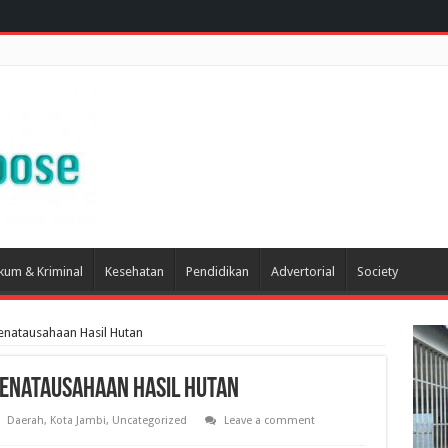
kum & Kriminal
Kesehatan
Pendidikan
Advertorial
Society
Penatausahaan Hasil Hutan
 Penatausahaan Hasil Hutan
Daerah
,
Kota Jambi
,
Uncategorized
Leave a comment