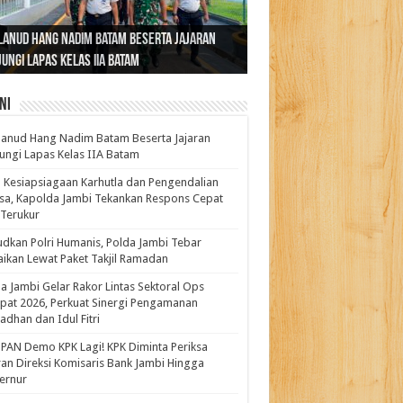
ernur Al Haris: Lomba Cerdas Cermat Sarana
rnur Al Haris Dorong Koperasi Merah Putih
ok Fenomenal yang Menggetarkan
lanud Hang Nadim Batam Beserta Jajaran
turahmi dan Reses Komite I DPD RI di Polda
kasi Pembentukan Karakter Generasi
t Beroperasi Agar Bisa Layani Masyarakat
ntara: Ratu Wangsa, Wanita Berkelas
ungi Lapas Kelas IIA Batam
i Bahas Sinergitas Penanganan Narkotika
erus
uhi Kebutuhannya
gan Pengaruh Internasional
ni
anud Hang Nadim Batam Beserta Jajaran
ungi Lapas Kelas IIA Batam
 Kesiapsiagaan Karhutla dan Pengendalian
a, Kapolda Jambi Tekankan Respons Cepat
Terukur
dkan Polri Humanis, Polda Jambi Tebar
ikan Lewat Paket Takjil Ramadan
a Jambi Gelar Rakor Lintas Sektoral Ops
pat 2026, Perkuat Sinergi Pengamanan
dhan dan Idul Fitri
PAN Demo KPK Lagi! KPK Diminta Periksa
ran Direksi Komisaris Bank Jambi Hingga
rnur ‎