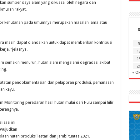
akan sumber daya alam yang dikuasai oleh negara dan
kmuran rakyat.
ktor kehutanan pada umumnya merupakan masalah lama atau
S
gara masih dapat diandalkan untuk dapat memberikan kontribusi
5
rja, “jelasnya.
1
1
am semakin menurun, hutan alam mengalami degradasi akibat
2
ing.
« Ok
ncatatan pendokumentasian dan pelaporan produksi, pemanasan
an kayu.
m Monitoring peredaran hasil hutan mulai dari Hulu sampai hilir
terangnya.
isasi ini
a wujudkan
laan hutan produksi lestari dan Jambi tuntas 2021.