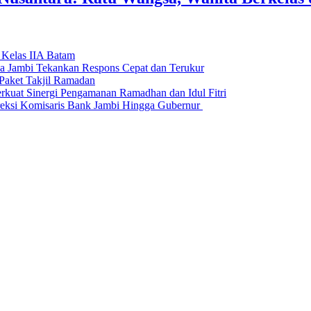
 Kelas IIA Batam
da Jambi Tekankan Respons Cepat dan Terukur
Paket Takjil Ramadan
erkuat Sinergi Pengamanan Ramadhan dan Idul Fitri
si Komisaris Bank Jambi Hingga Gubernur ‎