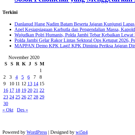
Terkini
Danlanud Hang Nadim Batam Beserta Jajaran Kunjungi Lapas
Apel Kesiapsiagaan Karhutla dan Pengendalian Massa, Kapol
Wujudkan Polri Humanis, Polda Jambi Tebar Kebaikan Lewat 
Polda Jambi Gelar Rakor Lintas Sektoral Ops Ketupat 2026, P
‎MAPPAN Demo KPK Lagi! KPK Diminta Periksa Jajaran Direk
November 2020
S
S
R
K
J
S
M
1
2
3
4
5
6
7
8
9
10
11
12
13
14
15
16
17
18
19
20
21
22
23
24
25
26
27
28
29
30
« Okt
Des »
Powered by
WordPress
| Designed by
wi5n4