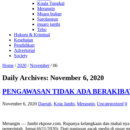
Kuala Tungkal
Merangin
Muara bulian
Sarolangun
muaro jambi
Tebo
Hukum & Kriminal
Kesehatan
Pendidikan
Advertorial
Society
Home
/
2020
/
November
/
06
Daily Archives:
November 6, 2020
PENGAWASAN TIDAK ADA BERAKIBAT
November 6, 2020
Daerah
,
Kota Jambi
,
Merangin
,
Uncategorized
0
Merangin — Jambi ekpose.com. Rupanya kelangkaan dan mahal nya Ga
pemerintah. Jumat,(6/11/2020). Dari pantauan awak media di pasar m