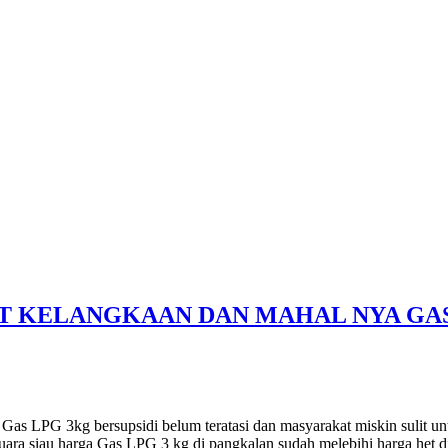
 KELANGKAAN DAN MAHAL NYA GAS 
s LPG 3kg bersupsidi belum teratasi dan masyarakat miskin sulit un
uara siau harga Gas LPG 3 kg di pangkalan sudah melebihi harga het 