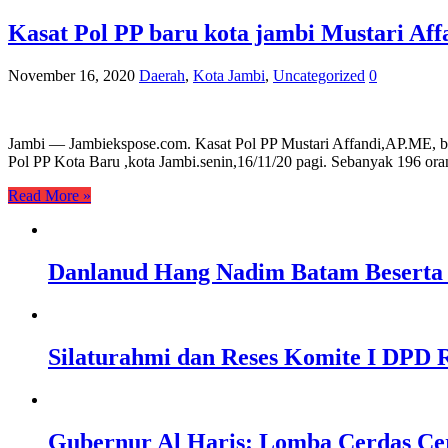
Kasat Pol PP baru kota jambi Mustari Af
November 16, 2020
Daerah
,
Kota Jambi
,
Uncategorized
0
Jambi — Jambiekspose.com. Kasat Pol PP Mustari Affandi,AP.ME, b
Pol PP Kota Baru ,kota Jambi.senin,16/11/20 pagi. Sebanyak 196 oran
Read More »
Danlanud Hang Nadim Batam Beserta 
Silaturahmi dan Reses Komite I DPD R
Gubernur Al Haris: Lomba Cerdas Ce