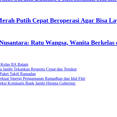
erah Putih Cepat Beroperasi Agar Bisa L
usantara: Ratu Wangsa, Wanita Berkelas 
 Kelas IIA Batam
da Jambi Tekankan Respons Cepat dan Terukur
Paket Takjil Ramadan
erkuat Sinergi Pengamanan Ramadhan dan Idul Fitri
si Komisaris Bank Jambi Hingga Gubernur ‎