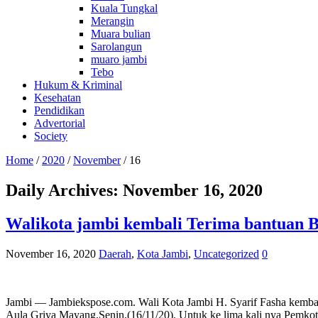
Kuala Tungkal
Merangin
Muara bulian
Sarolangun
muaro jambi
Tebo
Hukum & Kriminal
Kesehatan
Pendidikan
Advertorial
Society
Home
/
2020
/
November
/
16
Daily Archives:
November 16, 2020
Walikota jambi kembali Terima bantuan 
November 16, 2020
Daerah
,
Kota Jambi
,
Uncategorized
0
Jambi — Jambiekspose.com. Wali Kota Jambi H. Syarif Fasha kembal
Aula Griya Mayang.Senin,(16/11/20). Untuk ke lima kali nya Pemkot