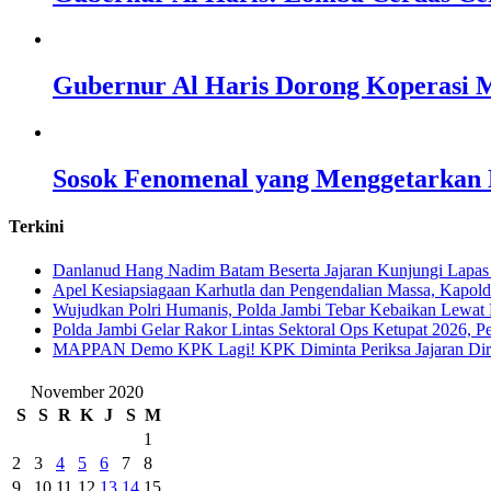
Gubernur Al Haris Dorong Koperasi M
Sosok Fenomenal yang Menggetarkan N
Terkini
Danlanud Hang Nadim Batam Beserta Jajaran Kunjungi Lapas
Apel Kesiapsiagaan Karhutla dan Pengendalian Massa, Kapol
Wujudkan Polri Humanis, Polda Jambi Tebar Kebaikan Lewat 
Polda Jambi Gelar Rakor Lintas Sektoral Ops Ketupat 2026, P
‎MAPPAN Demo KPK Lagi! KPK Diminta Periksa Jajaran Direk
November 2020
S
S
R
K
J
S
M
1
2
3
4
5
6
7
8
9
10
11
12
13
14
15