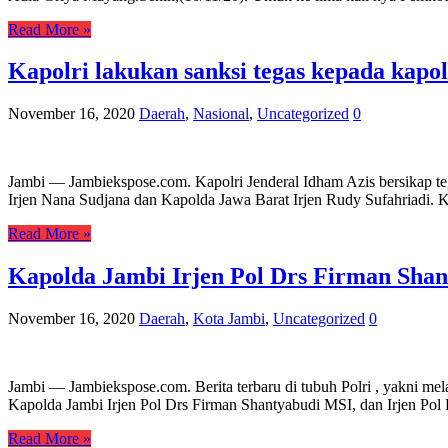
Read More »
Kapolri lakukan sanksi tegas kepada kapol
November 16, 2020
Daerah
,
Nasional
,
Uncategorized
0
Jambi — Jambiekspose.com. Kapolri Jenderal Idham Azis bersikap te
Irjen Nana Sudjana dan Kapolda Jawa Barat Irjen Rudy Sufahriadi. 
Read More »
Kapolda Jambi Irjen Pol Drs Firman Shant
November 16, 2020
Daerah
,
Kota Jambi
,
Uncategorized
0
Jambi — Jambiekspose.com. Berita terbaru di tubuh Polri , yakni mela
Kapolda Jambi Irjen Pol Drs Firman Shantyabudi MSI, dan Irjen Pol
Read More »