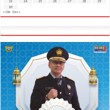
23
24
25
26
27
28
29
30
« Okt
Des »