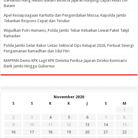
Danlanud Hang Nadim Batam Beserta Jajaran Kunjungi Lapas Kelas IIA
Batam
Apel Kesiapsiagaan Karhutla dan Pengendalian Massa, Kapolda Jambi
Tekankan Respons Cepat dan Terukur
Wujudkan Polri Humanis, Polda Jambi Tebar Kebaikan Lewat Paket Takjil
Ramadan
Polda Jambi Gelar Rakor Lintas Sektoral Ops Ketupat 2026, Perkuat Sinergi
Pengamanan Ramadhan dan Idul Fitri
‎MAPPAN Demo KPK Lagi! KPK Diminta Periksa Jajaran Direksi Komisaris
Bank Jambi Hingga Gubernur ‎
November 2020
S
S
R
K
J
S
M
1
2
3
4
5
6
7
8
9
10
11
12
13
14
15
16
17
18
19
20
21
22