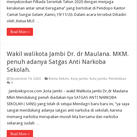
menyukseskan Pilkada Serentak Tahun 2020 dengan menjaga
kerukunan antar umat beragama”.yang bertobat di Pendopo Kantor
Camat Sungai Gelam ,Kamis,19/11/20. Dalam acara tersebut Dihadiri
oleh ,Ketua MUI …
Read More »
Wakil walikota Jambi Dr. dr Maulana. MKM.
penuh adanya Satgas Anti Narkoba
Sekolah.
November 19, 2020
Berita Terkini
,
Kota Jambi
,
Kota Jambi
,
Pendidikan
0
Jambiekspose.com ,kota Jambi – wakil Walikota jambi Dr,dr Maulana
Mkm Mendukung penuh diadakan nya SATGAS ANTI NARKOBA
SEKOLAH ( SANS) yang telah di setujui Mendagri baru baru ini, “ya saya
sangat mendukung adanya satgas anti narkoba di sekolah, karena
memang narkoba merupakan musuh kita bersama dan narkoba
sekarang sudah …
Read More »