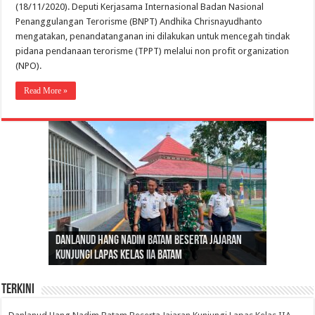
(18/11/2020). Deputi Kerjasama Internasional Badan Nasional
Penanggulangan Terorisme (BNPT) Andhika Chrisnayudhanto
mengatakan, penandatanganan ini dilakukan untuk mencegah tindak
pidana pendanaan terorisme (TPPT) melalui non profit organization
(NPO).
Read More »
Gubernur Al Haris: Lomba Cerdas Cermat Sarana
Gubernur Al Haris Dorong Koperasi Merah Putih
Sosok Fenomenal yang Menggetarkan
Danlanud Hang Nadim Batam Beserta Jajaran
Silaturahmi dan Reses Komite I DPD RI di Polda
Edukasi Pembentukan Karakter Generasi
Cepat Beroperasi Agar Bisa Layani Masyarakat
Nusantara: Ratu Wangsa, Wanita Berkelas
Kunjungi Lapas Kelas IIA Batam
Jambi Bahas Sinergitas Penanganan Narkotika
Penerus
Penuhi Kebutuhannya
dengan Pengaruh Internasional
Terkini