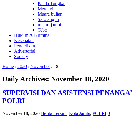
Kuala Tungkal
Merangin
Muara bulian
Sarolangun
muaro jambi
Tebo
Hukum & Kriminal
Kesehatan
Pendidikan
Advertorial
Society
Home
/
2020
/
November
/
18
Daily Archives:
November 18, 2020
SUPERVISI DAN ASISTENSI PENANG
POLRI
November 18, 2020
Berita Terkini
,
Kota Jambi
,
POLRI
0