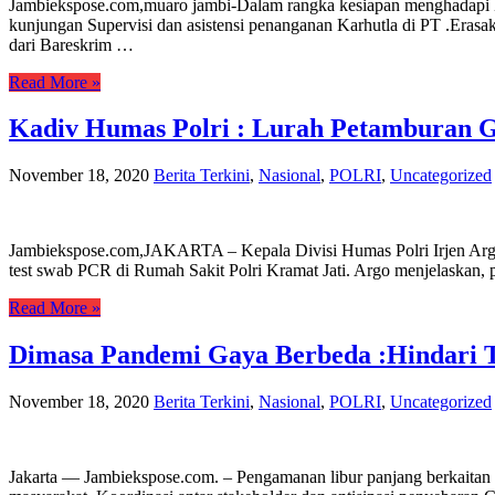
Jambiekspose.com,muaro jambi-Dalam rangka kesiapan menghadapi K
kunjungan Supervisi dan asistensi penanganan Karhutla di PT .Eras
dari Bareskrim …
Read More »
Kadiv Humas Polri : Lurah Petamburan Ga
November 18, 2020
Berita Terkini
,
Nasional
,
POLRI
,
Uncategorized
Jambiekspose.com,JAKARTA – Kepala Divisi Humas Polri Irjen Argo 
test swab PCR di Rumah Sakit Polri Kramat Jati. Argo menjelaskan,
Read More »
Dimasa Pandemi Gaya Berbeda :Hindari T
November 18, 2020
Berita Terkini
,
Nasional
,
POLRI
,
Uncategorized
Jakarta — Jambiekspose.com. – Pengamanan libur panjang berkaitan 