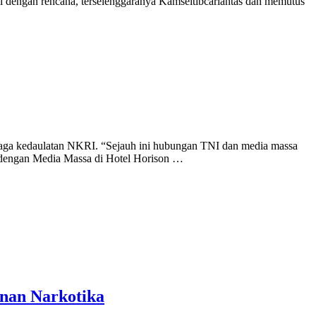
ai dengan rencana, terselenggaranya Kamseltibcarlantas dan memutus
aga kedaulatan NKRI. “Sejauh ini hubungan TNI dan media massa
 dengan Media Massa di Hotel Horison …
anan Narkotika