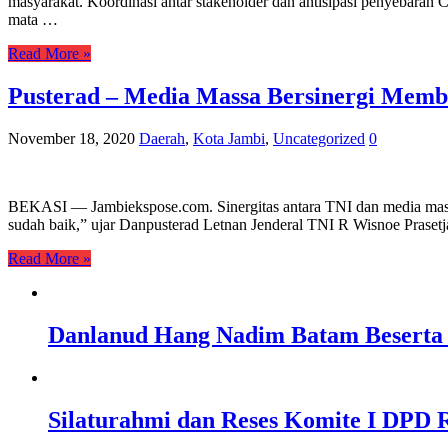
masyarakat. Koordinasi antar stakeholder dan antisipasi penyebaran
mata …
Read More »
Pusterad – Media Massa Bersinergi Memb
November 18, 2020
Daerah
,
Kota Jambi
,
Uncategorized
0
BEKASI — Jambiekspose.com. Sinergitas antara TNI dan media mas
sudah baik,” ujar Danpusterad Letnan Jenderal TNI R Wisnoe Prase
Read More »
Danlanud Hang Nadim Batam Beserta 
Silaturahmi dan Reses Komite I DPD R