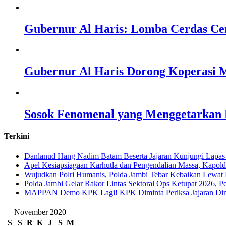
Gubernur Al Haris: Lomba Cerdas Ce
Gubernur Al Haris Dorong Koperasi M
Sosok Fenomenal yang Menggetarkan N
Terkini
Danlanud Hang Nadim Batam Beserta Jajaran Kunjungi Lapas
Apel Kesiapsiagaan Karhutla dan Pengendalian Massa, Kapol
Wujudkan Polri Humanis, Polda Jambi Tebar Kebaikan Lewat 
Polda Jambi Gelar Rakor Lintas Sektoral Ops Ketupat 2026, P
‎MAPPAN Demo KPK Lagi! KPK Diminta Periksa Jajaran Direk
November 2020
S
S
R
K
J
S
M