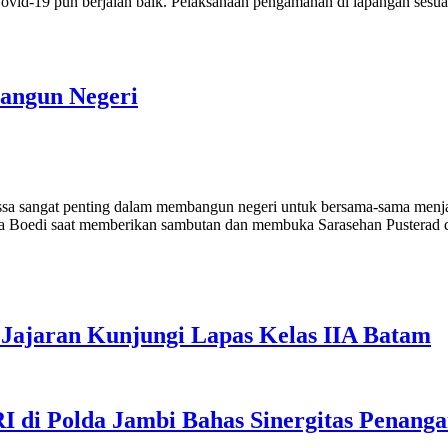
 Covid-19 pun berjalan baik. Pelaksanaan pengamanan di lapangan sesu
angun Negeri
sa sangat penting dalam membangun negeri untuk bersama-sama menj
tja Boedi saat memberikan sambutan dan membuka Sarasehan Pusterad
Jajaran Kunjungi Lapas Kelas IIA Batam
I di Polda Jambi Bahas Sinergitas Penang