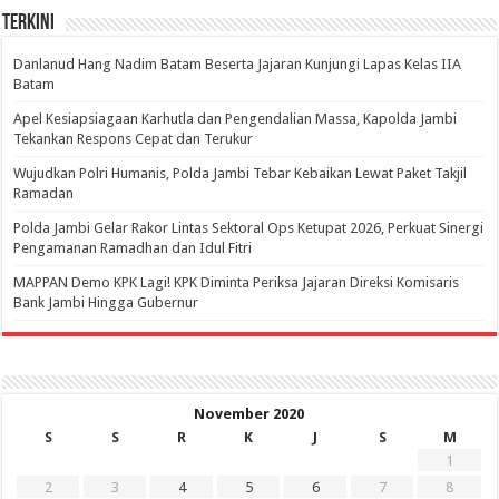
Terkini
Danlanud Hang Nadim Batam Beserta Jajaran Kunjungi Lapas Kelas IIA
Batam
Apel Kesiapsiagaan Karhutla dan Pengendalian Massa, Kapolda Jambi
Tekankan Respons Cepat dan Terukur
Wujudkan Polri Humanis, Polda Jambi Tebar Kebaikan Lewat Paket Takjil
Ramadan
Polda Jambi Gelar Rakor Lintas Sektoral Ops Ketupat 2026, Perkuat Sinergi
Pengamanan Ramadhan dan Idul Fitri
‎MAPPAN Demo KPK Lagi! KPK Diminta Periksa Jajaran Direksi Komisaris
Bank Jambi Hingga Gubernur ‎
November 2020
S
S
R
K
J
S
M
1
2
3
4
5
6
7
8