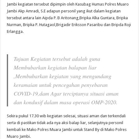
Jambi kegiatan tersebut dipimpin oleh Kasubag Humas Polres Muaro
Jambi Akp Amradi, S.E adapun personil yang ikut dalam kegiatan
tersebut antara lain Aipda P. B Aritonang,Bripka Alka Guntara, Bripka
Nurman, Bripka P. Hutagaol,Brigadir Eriksson Pasaribu dan Bripda Roji
Erlangga.
Tujuan Kegiatan tersebut adalah guna
Membubarkan kegiatan balapan liar
,Membubarkan kegiatan yang mengundang
keramaian untuk pencegahan penyebaran
COVID-19,dam Agar terciptanya situasi aman
dan kondusif dalam masa operasi OMP-2020.
Sekira pukul 17.30 wib kegiatan selesai, situasi aman dan terkendali
serta di pastikan tidak ada nya aksi balap liar, selanjutnya personil
kembali ke Mako Polres Muara Jambi untuk Stand By di Mako Polres
Muaro Jambi.