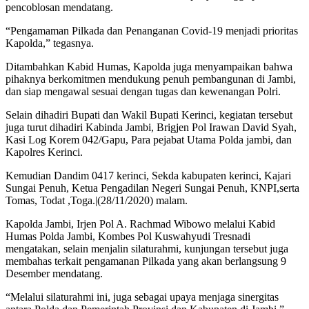
pencoblosan mendatang.
“Pengamaman Pilkada dan Penanganan Covid-19 menjadi prioritas
Kapolda,” tegasnya.
Ditambahkan Kabid Humas, Kapolda juga menyampaikan bahwa
pihaknya berkomitmen mendukung penuh pembangunan di Jambi,
dan siap mengawal sesuai dengan tugas dan kewenangan Polri.
Selain dihadiri Bupati dan Wakil Bupati Kerinci, kegiatan tersebut
juga turut dihadiri Kabinda Jambi, Brigjen Pol Irawan David Syah,
Kasi Log Korem 042/Gapu, Para pejabat Utama Polda jambi, dan
Kapolres Kerinci.
Kemudian Dandim 0417 kerinci, Sekda kabupaten kerinci, Kajari
Sungai Penuh, Ketua Pengadilan Negeri Sungai Penuh, KNPI,serta
Tomas, Todat ,Toga.|(28/11/2020) malam.
Kapolda Jambi, Irjen Pol A. Rachmad Wibowo melalui Kabid
Humas Polda Jambi, Kombes Pol Kuswahyudi Tresnadi
mengatakan, selain menjalin silaturahmi, kunjungan tersebut juga
membahas terkait pengamanan Pilkada yang akan berlangsung 9
Desember mendatang.
“Melalui silaturahmi ini, juga sebagai upaya menjaga sinergitas