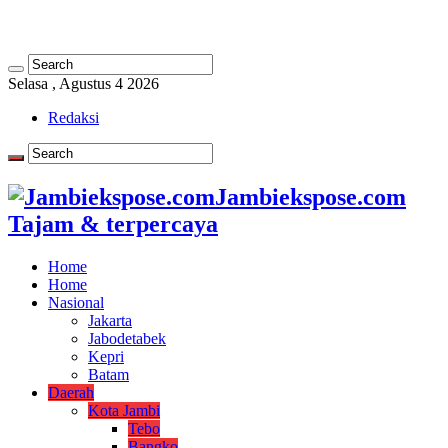
Selasa , Agustus 4 2026
Redaksi
Jambiekspose.com
Tajam & terpercaya
Home
Home
Nasional
Jakarta
Jabodetabek
Kepri
Batam
Daerah
Kota Jambi
Tebo
Bangko