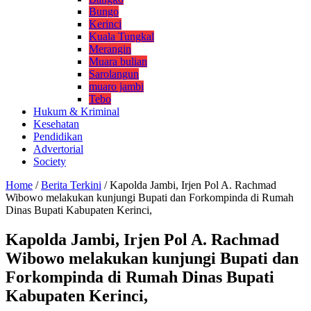
Bungo
Kerinci
Kuala Tungkal
Merangin
Muara bulian
Sarolangun
muaro jambi
Tebo
Hukum & Kriminal
Kesehatan
Pendidikan
Advertorial
Society
Home
/
Berita Terkini
/
Kapolda Jambi, Irjen Pol A. Rachmad
Wibowo melakukan kunjungi Bupati dan Forkompinda di Rumah
Dinas Bupati Kabupaten Kerinci,
Kapolda Jambi, Irjen Pol A. Rachmad
Wibowo melakukan kunjungi Bupati dan
Forkompinda di Rumah Dinas Bupati
Kabupaten Kerinci,