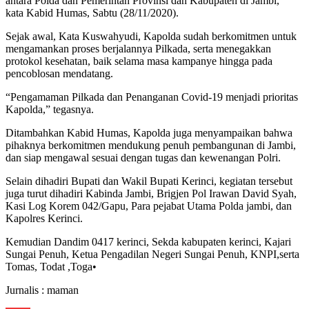
antara Polda dan Pemerintah Provinsi dan Kabupaten di Jambi,”
kata Kabid Humas, Sabtu (28/11/2020).
Sejak awal, Kata Kuswahyudi, Kapolda sudah berkomitmen untuk
mengamankan proses berjalannya Pilkada, serta menegakkan
protokol kesehatan, baik selama masa kampanye hingga pada
pencoblosan mendatang.
“Pengamaman Pilkada dan Penanganan Covid-19 menjadi prioritas
Kapolda,” tegasnya.
Ditambahkan Kabid Humas, Kapolda juga menyampaikan bahwa
pihaknya berkomitmen mendukung penuh pembangunan di Jambi,
dan siap mengawal sesuai dengan tugas dan kewenangan Polri.
Selain dihadiri Bupati dan Wakil Bupati Kerinci, kegiatan tersebut
juga turut dihadiri Kabinda Jambi, Brigjen Pol Irawan David Syah,
Kasi Log Korem 042/Gapu, Para pejabat Utama Polda jambi, dan
Kapolres Kerinci.
Kemudian Dandim 0417 kerinci, Sekda kabupaten kerinci, Kajari
Sungai Penuh, Ketua Pengadilan Negeri Sungai Penuh, KNPI,serta
Tomas, Todat ,Toga•
Jurnalis : maman