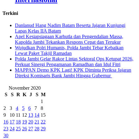
Terkini
Danlanud Hang Nadim Batam Beserta Jajaran Kunjungi
Lapas Kelas IIA Batam
Apel Kesiapsiagaan Karhutla dan Pengendalian Massa,
Kapolda Jambi Tekankan Respons Cepat dan Terukur
Wujudkan Polri Humanis, Polda Jambi Tebar Kebaikan
Lewat Paket Takjil Ramadan
Polda Jambi Gelar Rakor Lintas Sektoral Ops Ketupat 2026,
Perkuat Sinergi Pengamanan Ramadhan dan Idul Fitri
‎MAPPAN Demo KPK Lagi! KPK Diminta Periksa Jajaran
Direksi Komisaris Bank Jambi Hingga Gubernur ‎
November 2020
S
S
R
K
J
S
M
1
2
3
4
5
6
7
8
9
10
11
12
13
14
15
16
17
18
19
20
21
22
23
24
25
26
27
28
29
30