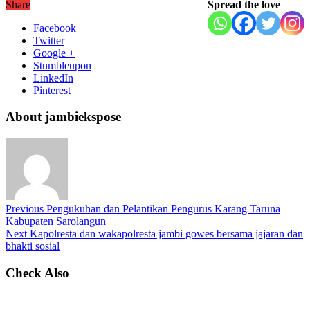
Share
Spread the love
Facebook
Twitter
Google +
Stumbleupon
LinkedIn
Pinterest
About jambiekspose
Previous
Pengukuhan dan Pelantikan Pengurus Karang Taruna
Kabupaten Sarolangun
Next
Kapolresta dan wakapolresta jambi gowes bersama jajaran dan
bhakti sosial
Check Also