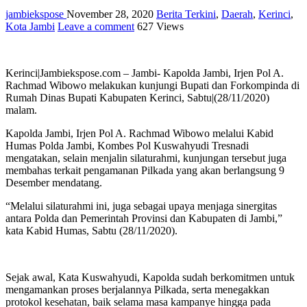
jambiekspose
November 28, 2020
Berita Terkini
,
Daerah
,
Kerinci
,
Kota Jambi
Leave a comment
627 Views
Kerinci|Jambiekspose.com – Jambi- Kapolda Jambi, Irjen Pol A.
Rachmad Wibowo melakukan kunjungi Bupati dan Forkompinda di
Rumah Dinas Bupati Kabupaten Kerinci, Sabtu|(28/11/2020)
malam.
Kapolda Jambi, Irjen Pol A. Rachmad Wibowo melalui Kabid
Humas Polda Jambi, Kombes Pol Kuswahyudi Tresnadi
mengatakan, selain menjalin silaturahmi, kunjungan tersebut juga
membahas terkait pengamanan Pilkada yang akan berlangsung 9
Desember mendatang.
“Melalui silaturahmi ini, juga sebagai upaya menjaga sinergitas
antara Polda dan Pemerintah Provinsi dan Kabupaten di Jambi,”
kata Kabid Humas, Sabtu (28/11/2020).
Sejak awal, Kata Kuswahyudi, Kapolda sudah berkomitmen untuk
mengamankan proses berjalannya Pilkada, serta menegakkan
protokol kesehatan, baik selama masa kampanye hingga pada