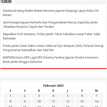
Terkini
Danlanud Hang Nadim Batam Beserta Jajaran Kunjungi Lapas Kelas IIA
Batam
Apel Kesiapsiagaan Karhutla dan Pengendalian Massa, Kapolda Jambi
Tekankan Respons Cepat dan Terukur
Wujudkan Polri Humanis, Polda Jambi Tebar Kebaikan Lewat Paket Takjil
Ramadan
Polda Jambi Gelar Rakor Lintas Sektoral Ops Ketupat 2026, Perkuat Sinergi
Pengamanan Ramadhan dan Idul Fitri
‎MAPPAN Demo KPK Lagi! KPK Diminta Periksa Jajaran Direksi Komisaris
Bank Jambi Hingga Gubernur ‎
Februari 2021
S
S
R
K
J
S
M
1
2
3
4
5
6
7
8
9
10
11
12
13
14