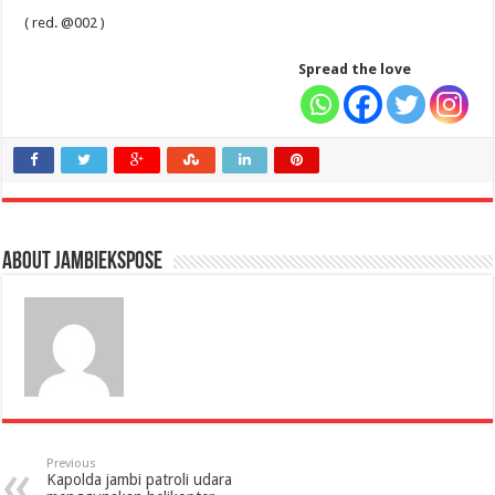
( red. @002 )
Spread the love
About jambiekspose
Previous
Kapolda jambi patroli udara