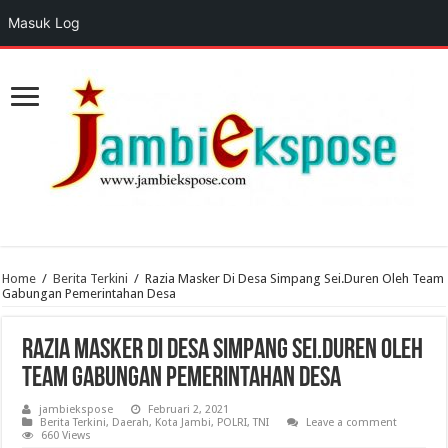
Masuk Log
Home
/
Berita Terkini
/
Razia Masker Di Desa Simpang Sei.Duren Oleh Team
Gabungan Pemerintahan Desa
Razia Masker Di Desa Simpang Sei.Duren Oleh
Team Gabungan Pemerintahan Desa
jambiekspose
Februari 2, 2021
Berita Terkini
,
Daerah
,
Kota Jambi
,
POLRI
,
TNI
Leave a comment
660 Views