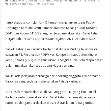
Berita Terkini
,
Daerah
,
Kota Jambi
,
Kota Jambi
,
muaro jambi
,
POLRI
,
TNI
Leave a comment
695 Views
Jambiekspose.com ,Jambi – Ditengah menjalankan tugas Patroli
Gabungan Karhutla Sertu Samsori Babinsa Kasangpudak Koramil
06/Pijoan Kodim 0415/Batanghari tetap melaksanakan Salat Ashar
berjamaah bersama Kapolres Muaro jambi AKBP Ardianto, S.I.K.
Patroli gabungan Karhutla bertempat di Desa Puding tepatnya di
kawasan PT. Pesona dan PDIW Kec. Kumpe Ilir Kabupaten Muaro
jambi, Selasa (23/2) ini menunjukkan sinergitas TNI-Polri tanpa batas
dalam melaksanakan tugas demi Negara tercinta.
Kali ini ada pelajaran berharga dari seorang anggota TNI bersama
Kapolres yang sedang melaksanakan Patroli Karhutla.
“Ada kisah menarik dari salah satu anggota TNI yang ikut Patroli
Karhutla sedang melaksanakan Salat Ashar berjamaah bersama
Kapolres dengan beralaskan plastik diatas lahan rawa gambut.”