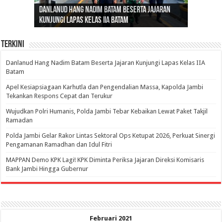
Danlanud Hang Nadim Batam Beserta Jajaran
Silaturahmi dan Reses Komite I DPD RI di Polda
Edukasi Pembentukan Karakter Generasi
Cepat Beroperasi Agar Bisa Layani Masyarakat
Nusantara: Ratu Wangsa, Wanita Berkelas
Kunjungi Lapas Kelas IIA Batam
Jambi Bahas Sinergitas Penanganan Narkotika
Penerus
Penuhi Kebutuhannya
dengan Pengaruh Internasional
Terkini
Danlanud Hang Nadim Batam Beserta Jajaran Kunjungi Lapas Kelas IIA
Batam
Apel Kesiapsiagaan Karhutla dan Pengendalian Massa, Kapolda Jambi
Tekankan Respons Cepat dan Terukur
Wujudkan Polri Humanis, Polda Jambi Tebar Kebaikan Lewat Paket Takjil
Ramadan
Polda Jambi Gelar Rakor Lintas Sektoral Ops Ketupat 2026, Perkuat Sinergi
Pengamanan Ramadhan dan Idul Fitri
‎MAPPAN Demo KPK Lagi! KPK Diminta Periksa Jajaran Direksi Komisaris
Bank Jambi Hingga Gubernur ‎
Februari 2021