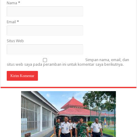
Nama
*
Email
*
Situs Web
Simpan nama, email, dan
situs web saya pada peramban ini untuk komentar saya berikutnya.
Gubernur Al Haris: Lomba Cerdas Cermat Sarana
Gubernur Al Haris Dorong Koperasi Merah Putih
Sosok Fenomenal yang Menggetarkan