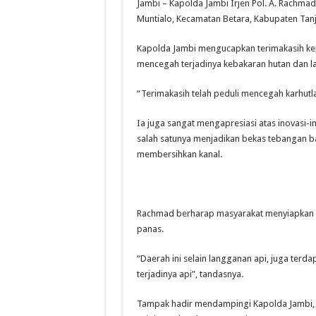
Jambi – Kapolda Jambi Irjen Pol. A. Rachm
Muntialo, Kecamatan Betara, Kabupaten Tanj
Kapolda Jambi mengucapkan terimakasih kep
mencegah terjadinya kebakaran hutan dan l
“Terimakasih telah peduli mencegah karhutla
Ia juga sangat mengapresiasi atas inovasi-
salah satunya menjadikan bekas tebangan 
membersihkan kanal.
Rachmad berharap masyarakat menyiapkan di
panas.
“Daerah ini selain langganan api, juga terd
terjadinya api”, tandasnya.
Tampak hadir mendampingi Kapolda Jambi, K