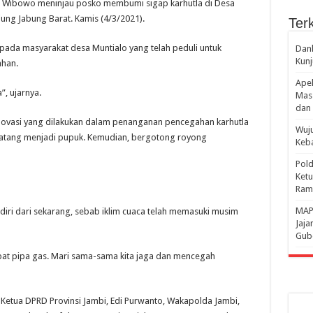
ad Wibowo meninjau posko membumi sigap karhutla di Desa
ung Jabung Barat. Kamis (4/3/2021).
Terk
ada masyarakat desa Muntialo yang telah peduli untuk
Danl
Kunj
ahan.
Apel
”, ujarnya.
Mass
dan 
inovasi yang dilakukan dalam penanganan pencegahan karhutla
Wuju
batang menjadi pupuk. Kemudian, bergotong royong
Keba
Pold
Ketu
Rama
‎MAP
ri dari sekarang, sebab iklim cuaca telah memasuki musim
Jaja
Gube
apat pipa gas. Mari sama-sama kita jaga dan mencegah
etua DPRD Provinsi Jambi, Edi Purwanto, Wakapolda Jambi,