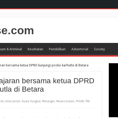
kum & Kriminal
Kesehatan
Pendidikan
Advertorial
Society
aran bersama ketua DPRD kunjungi posko karhutla di Betara
jajaran bersama ketua DPRD
utla di Betara
mbi
,
Kota Jambi
,
Kuala Tungkal
,
Merangin
,
Muara bulian
,
POLRI
,
TNI