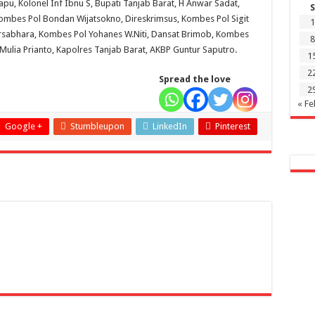
pu, Kolonel Inf Ibnu S, Bupati Tanjab Barat, H Anwar Sadat,
S
Kombes Pol Bondan Wijatsokno, Direskrimsus, Kombes Pol Sigit
1
Dirsabhara, Kombes Pol Yohanes W.Niti, Dansat Brimob, Kombes
8
Mulia Prianto, Kapolres Tanjab Barat, AKBP Guntur Saputro.
1
2
Spread the love
2
« Fe
Google +
Stumbleupon
LinkedIn
Pinterest