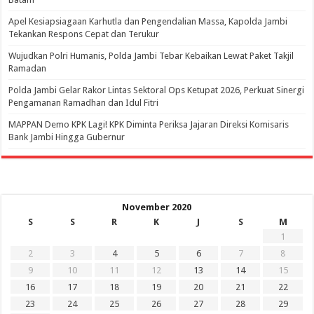
Apel Kesiapsiagaan Karhutla dan Pengendalian Massa, Kapolda Jambi
Tekankan Respons Cepat dan Terukur
Wujudkan Polri Humanis, Polda Jambi Tebar Kebaikan Lewat Paket Takjil
Ramadan
Polda Jambi Gelar Rakor Lintas Sektoral Ops Ketupat 2026, Perkuat Sinergi
Pengamanan Ramadhan dan Idul Fitri
‎MAPPAN Demo KPK Lagi! KPK Diminta Periksa Jajaran Direksi Komisaris
Bank Jambi Hingga Gubernur ‎
November 2020
S
S
R
K
J
S
M
1
2
3
4
5
6
7
8
9
10
11
12
13
14
15
16
17
18
19
20
21
22
23
24
25
26
27
28
29