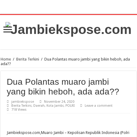
Home
/
Berita Terkini
/
Dua Polantas muaro jambi yang bikin heboh, ada
ada??
Dua Polantas muaro jambi
yang bikin heboh, ada ada??
jambiekspose
November 24, 2020
Berita Terkini
,
Daerah
,
Kota Jambi
,
POLRI
Leave a comment
718 Views
Jambiekspose.com,Muaro Jambi – Kepolisan Republik Indonesia (Polri