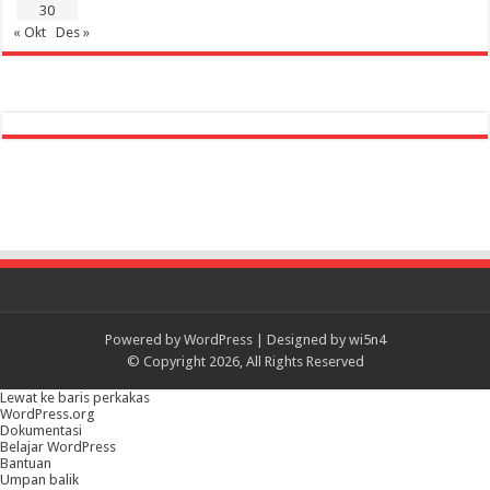
30
« Okt
Des »
Powered by
WordPress
| Designed by
wi5n4
© Copyright 2026, All Rights Reserved
Lewat ke baris perkakas
Tentang
WordPress.org
WordPress
Dokumentasi
Belajar WordPress
Bantuan
Umpan balik