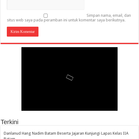
Simpan nama, email, dan
situs web saya pada peramban ini untuk komentar saya berikutnya.
Terkini
Danlanud Hang Nadim Batam Beserta Jajaran Kunjungi Lapas Kelas IIA
Batam