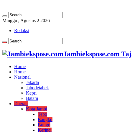
Minggu , Agustus 2 2026
Redaksi
Jambiekspose.com Taj
Home
Home
Nasional
Jakarta
Jabodetabek
Kepri
Batam
Daerah
Kota Jambi
Tebo
Bangko
Bungo
Kerinci