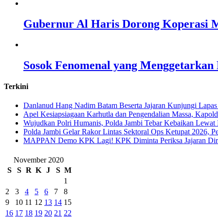
Gubernur Al Haris Dorong Koperasi M
Sosok Fenomenal yang Menggetarkan N
Terkini
Danlanud Hang Nadim Batam Beserta Jajaran Kunjungi Lapas
Apel Kesiapsiagaan Karhutla dan Pengendalian Massa, Kapol
Wujudkan Polri Humanis, Polda Jambi Tebar Kebaikan Lewat 
Polda Jambi Gelar Rakor Lintas Sektoral Ops Ketupat 2026, P
‎MAPPAN Demo KPK Lagi! KPK Diminta Periksa Jajaran Direk
November 2020
S
S
R
K
J
S
M
1
2
3
4
5
6
7
8
9
10
11
12
13
14
15
16
17
18
19
20
21
22