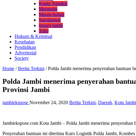
Kuala Tungkal
Merangin
Muara bulian
Sarolangun
muaro jambi
Tebo
Hukum & Kriminal
Kesehatan
Pendidikan
Advertorial
Society
Home
/
Berita Terkini
/
Polda Jambi menerima penyerahan bantuan be
Polda Jambi menerima penyerahan bantuan
Provinsi Jambi
jambiekspose
November 24, 2020
Berita Terkini
,
Daerah
,
Kota Jamb
Jambiekspose.com Kota Jambi – Polda Jambi menerima penyerahan ban
Penyerahan bantuan ini diterima Karo Logistik Polda Jambi, Kombes