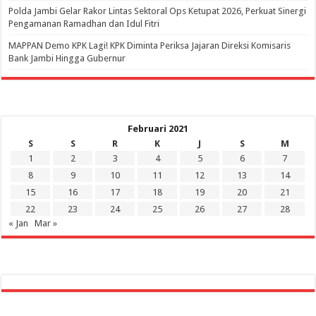
Polda Jambi Gelar Rakor Lintas Sektoral Ops Ketupat 2026, Perkuat Sinergi
Pengamanan Ramadhan dan Idul Fitri
‎MAPPAN Demo KPK Lagi! KPK Diminta Periksa Jajaran Direksi Komisaris
Bank Jambi Hingga Gubernur ‎
Februari 2021
S
S
R
K
J
S
M
1
2
3
4
5
6
7
8
9
10
11
12
13
14
15
16
17
18
19
20
21
22
23
24
25
26
27
28
« Jan
Mar »