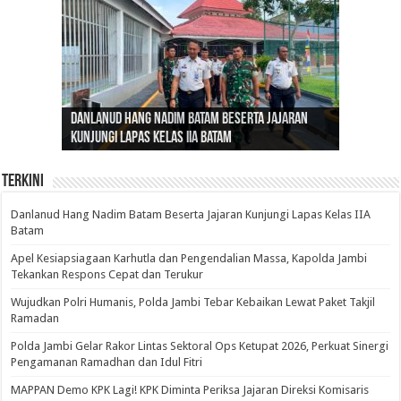
Gubernur Al Haris: Lomba Cerdas Cermat Sarana
Gubernur Al Haris Dorong Koperasi Merah Putih
Sosok Fenomenal yang Menggetarkan
Danlanud Hang Nadim Batam Beserta Jajaran
Silaturahmi dan Reses Komite I DPD RI di Polda
Edukasi Pembentukan Karakter Generasi
Cepat Beroperasi Agar Bisa Layani Masyarakat
Nusantara: Ratu Wangsa, Wanita Berkelas
Kunjungi Lapas Kelas IIA Batam
Jambi Bahas Sinergitas Penanganan Narkotika
Penerus
Penuhi Kebutuhannya
dengan Pengaruh Internasional
Terkini
Danlanud Hang Nadim Batam Beserta Jajaran Kunjungi Lapas Kelas IIA
Batam
Apel Kesiapsiagaan Karhutla dan Pengendalian Massa, Kapolda Jambi
Tekankan Respons Cepat dan Terukur
Wujudkan Polri Humanis, Polda Jambi Tebar Kebaikan Lewat Paket Takjil
Ramadan
Polda Jambi Gelar Rakor Lintas Sektoral Ops Ketupat 2026, Perkuat Sinergi
Pengamanan Ramadhan dan Idul Fitri
‎MAPPAN Demo KPK Lagi! KPK Diminta Periksa Jajaran Direksi Komisaris