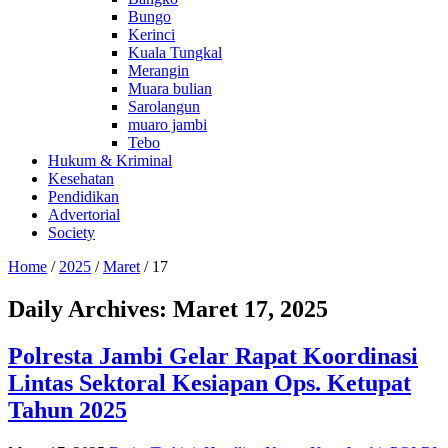
Bungo
Kerinci
Kuala Tungkal
Merangin
Muara bulian
Sarolangun
muaro jambi
Tebo
Hukum & Kriminal
Kesehatan
Pendidikan
Advertorial
Society
Home
/
2025
/
Maret
/
17
Daily Archives:
Maret 17, 2025
Polresta Jambi Gelar Rapat Koordinasi
Lintas Sektoral Kesiapan Ops. Ketupat
Tahun 2025