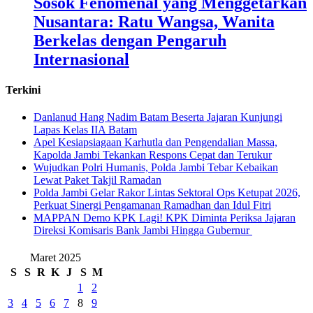
Sosok Fenomenal yang Menggetarkan
Nusantara: Ratu Wangsa, Wanita
Berkelas dengan Pengaruh
Internasional
Terkini
Danlanud Hang Nadim Batam Beserta Jajaran Kunjungi
Lapas Kelas IIA Batam
Apel Kesiapsiagaan Karhutla dan Pengendalian Massa,
Kapolda Jambi Tekankan Respons Cepat dan Terukur
Wujudkan Polri Humanis, Polda Jambi Tebar Kebaikan
Lewat Paket Takjil Ramadan
Polda Jambi Gelar Rakor Lintas Sektoral Ops Ketupat 2026,
Perkuat Sinergi Pengamanan Ramadhan dan Idul Fitri
‎MAPPAN Demo KPK Lagi! KPK Diminta Periksa Jajaran
Direksi Komisaris Bank Jambi Hingga Gubernur ‎
Maret 2025
S
S
R
K
J
S
M
1
2
3
4
5
6
7
8
9