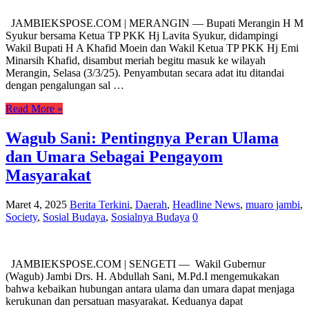
JAMBIEKSPOSE.COM | MERANGIN — Bupati Merangin H M
Syukur bersama Ketua TP PKK Hj Lavita Syukur, didampingi
Wakil Bupati H A Khafid Moein dan Wakil Ketua TP PKK Hj Emi
Minarsih Khafid, disambut meriah begitu masuk ke wilayah
Merangin, Selasa (3/3/25). Penyambutan secara adat itu ditandai
dengan pengalungan sal …
Read More »
Wagub Sani: Pentingnya Peran Ulama
dan Umara Sebagai Pengayom
Masyarakat
Maret 4, 2025
Berita Terkini
,
Daerah
,
Headline News
,
muaro jambi
,
Society
,
Sosial Budaya
,
Sosialnya Budaya
0
JAMBIEKSPOSE.COM | SENGETI — Wakil Gubernur
(Wagub) Jambi Drs. H. Abdullah Sani, M.Pd.I mengemukakan
bahwa kebaikan hubungan antara ulama dan umara dapat menjaga
kerukunan dan persatuan masyarakat. Keduanya dapat