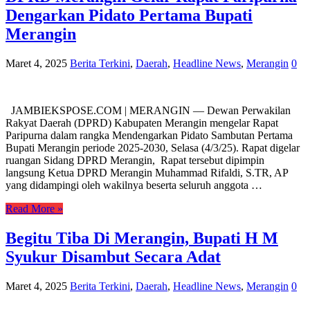
Dengarkan Pidato Pertama Bupati
Merangin
Maret 4, 2025
Berita Terkini
,
Daerah
,
Headline News
,
Merangin
0
JAMBIEKSPOSE.COM | MERANGIN — Dewan Perwakilan
Rakyat Daerah (DPRD) Kabupaten Merangin mengelar Rapat
Paripurna dalam rangka Mendengarkan Pidato Sambutan Pertama
Bupati Merangin periode 2025-2030, Selasa (4/3/25). Rapat digelar
ruangan Sidang DPRD Merangin, Rapat tersebut dipimpin
langsung Ketua DPRD Merangin Muhammad Rifaldi, S.TR, AP
yang didampingi oleh wakilnya beserta seluruh anggota …
Read More »
Begitu Tiba Di Merangin, Bupati H M
Syukur Disambut Secara Adat
Maret 4, 2025
Berita Terkini
,
Daerah
,
Headline News
,
Merangin
0