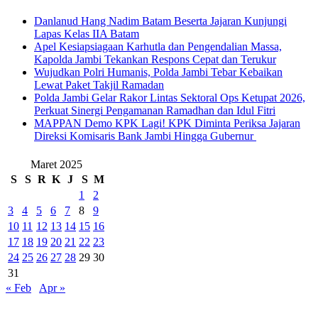
Danlanud Hang Nadim Batam Beserta Jajaran Kunjungi
Lapas Kelas IIA Batam
Apel Kesiapsiagaan Karhutla dan Pengendalian Massa,
Kapolda Jambi Tekankan Respons Cepat dan Terukur
Wujudkan Polri Humanis, Polda Jambi Tebar Kebaikan
Lewat Paket Takjil Ramadan
Polda Jambi Gelar Rakor Lintas Sektoral Ops Ketupat 2026,
Perkuat Sinergi Pengamanan Ramadhan dan Idul Fitri
‎MAPPAN Demo KPK Lagi! KPK Diminta Periksa Jajaran
Direksi Komisaris Bank Jambi Hingga Gubernur ‎
Maret 2025
S
S
R
K
J
S
M
1
2
3
4
5
6
7
8
9
10
11
12
13
14
15
16
17
18
19
20
21
22
23
24
25
26
27
28
29
30
31
« Feb
Apr »