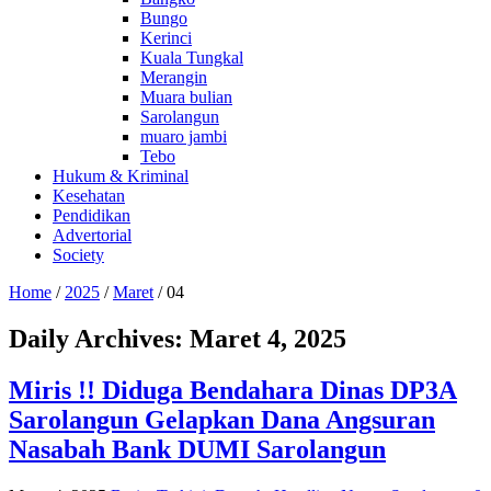
Bungo
Kerinci
Kuala Tungkal
Merangin
Muara bulian
Sarolangun
muaro jambi
Tebo
Hukum & Kriminal
Kesehatan
Pendidikan
Advertorial
Society
Home
/
2025
/
Maret
/
04
Daily Archives:
Maret 4, 2025
Miris !! Diduga Bendahara Dinas DP3A
Sarolangun Gelapkan Dana Angsuran
Nasabah Bank DUMI Sarolangun