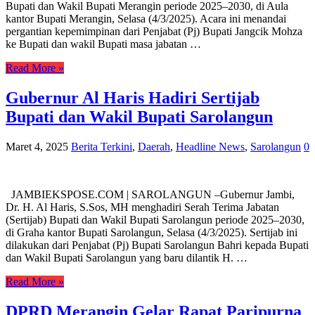
Bupati dan Wakil Bupati Merangin periode 2025–2030, di Aula
kantor Bupati Merangin, Selasa (4/3/2025). Acara ini menandai
pergantian kepemimpinan dari Penjabat (Pj) Bupati Jangcik Mohza
ke Bupati dan wakil Bupati masa jabatan …
Read More »
Gubernur Al Haris Hadiri Sertijab
Bupati dan Wakil Bupati Sarolangun
Maret 4, 2025
Berita Terkini
,
Daerah
,
Headline News
,
Sarolangun
0
JAMBIEKSPOSE.COM | SAROLANGUN –Gubernur Jambi,
Dr. H. Al Haris, S.Sos, MH menghadiri Serah Terima Jabatan
(Sertijab) Bupati dan Wakil Bupati Sarolangun periode 2025–2030,
di Graha kantor Bupati Sarolangun, Selasa (4/3/2025). Sertijab ini
dilakukan dari Penjabat (Pj) Bupati Sarolangun Bahri kepada Bupati
dan Wakil Bupati Sarolangun yang baru dilantik H. …
Read More »
DPRD Merangin Gelar Rapat Paripurna