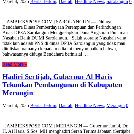
Maret 4, 2025
Berita Terkini
,
Daerah
,
Headline News
,
Sarolangun
0
JAMBIEKSPOSE.COM | SAROLANGUN — Diduga
Bendahara Dinas Pemberdayaan Perempuan dan Perlindungan
Anak DP3A Sarolangun Menggelapkan Dana Angsuran Pinjaman
Nasabah Bank DUMI Sarolangun. Salah seorang Nasabah yang
tidak lain adalah PNS di dinas DP3A Sarolangun yang tidak mau
dituliskan namanya kepada media ini menyampaikan bahwa,
bahwasannya diduga Bendahara berinisial …
Read More »
Hadiri Sertijab, Gubernur Al Haris
Tekankan Pembangunan di Kabupaten
Merangin
Maret 4, 2025
Berita Terkini
,
Daerah
,
Headline News
,
Merangin
0
JAMBIEKSPOSE.COM | MERANGIN — Gubernur Jambi, Dr.
H. Al Haris, S.Sos, MH menghadiri Serah Terima Jabatan (Sertijab)