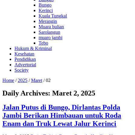
Bungo
Kerinci
Kuala Tungkal
Merangin
Muara bulian
Sarolangun
muaro jambi
Tebo
Hukum & Kriminal
Kesehatan
Pendidikan
Advertorial
Society
Home
/
2025
/
Maret
/
02
Daily Archives:
Maret 2, 2025
Jalan Putus di Bungo, Dirlantas Polda
Jambi Berikan Himbauan untuk Roda
Enam dan Truk Lewat Jalur Kerinci