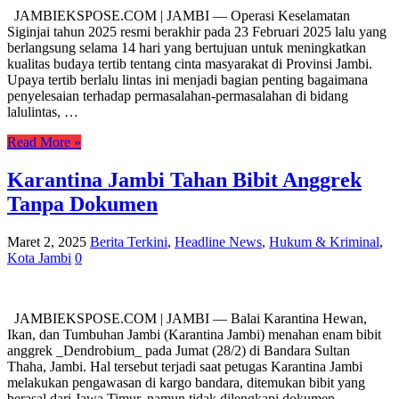
JAMBIEKSPOSE.COM | JAMBI — Operasi Keselamatan
Siginjai tahun 2025 resmi berakhir pada 23 Februari 2025 lalu yang
berlangsung selama 14 hari yang bertujuan untuk meningkatkan
kualitas budaya tertib tentang cinta masyarakat di Provinsi Jambi.
Upaya tertib berlalu lintas ini menjadi bagian penting bagaimana
penyelesaian terhadap permasalahan-permasalahan di bidang
lalulintas, …
Read More »
Karantina Jambi Tahan Bibit Anggrek
Tanpa Dokumen
Maret 2, 2025
Berita Terkini
,
Headline News
,
Hukum & Kriminal
,
Kota Jambi
0
JAMBIEKSPOSE.COM | JAMBI — Balai Karantina Hewan,
Ikan, dan Tumbuhan Jambi (Karantina Jambi) menahan enam bibit
anggrek _Dendrobium_ pada Jumat (28/2) di Bandara Sultan
Thaha, Jambi. Hal tersebut terjadi saat petugas Karantina Jambi
melakukan pengawasan di kargo bandara, ditemukan bibit yang
berasal dari Jawa Timur, namun tidak dilengkapi dokumen …