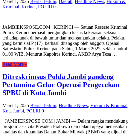
Maret 1, 2025
Berita Terkini
,
Daerah
,
Headline News
,
Hukum &
Kriminal
,
Kerinci
,
POLRI
0
JAMBIEKSPOSE.COM | KERINCI — Satuan Reserse Kriminal
Polres Kerinci berhasil mengungkap kasus kekerasan seksual
terhadap anak di bawah umur dan mengamankan pelaku. Pelaku,
yang berinisial P (17), berhasil ditangkap oleh anggota Opsnal
Satreskrim Polres Kerinci pada Sabtu, 1 Maret 2025, sekitar pukul
01.00 WIB. Menurut Kapolres Kerinci, AKBP Arya Tesa …
Read More »
Ditreskrimsus Polda Jambi gandeng
Pertamina Gelar Operasi Pengecekan
SPBU di Kota Jambi
Maret 1, 2025
Berita Terkini
,
Headline News
,
Hukum & Kriminal
,
Kota Jambi
,
POLRI
0
JAMBIEKSPOSE.COM | JAMBI — Dalam rangka mendukung
program asta cita Presiden Prabowo dan dalam upaya memastikan
kualitas dan kuantitas Bahan Bakar Minyak (BBM) yang dijual di