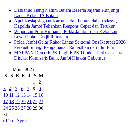
Danlanud Hang Nadim Batam Beserta Jajaran Kunjungi
Lapas Kelas IIA Batam
Apel Kesiapsiagaan Karhutla dan Pengendalian Massa,
Kapolda Jambi Tekankan Respons Cepat dan Terukur
Wujudkan Polri Humanis, Polda Jambi Tebar Kebaikan
Lewat Paket Takjil Ramadan
Polda Jambi Gelar Rakor Lintas Sektoral Ops Ketupat 2026,
Perkuat Sinergi Pengamanan Ramadhan dan Idul Fitri
‎MAPPAN Demo KPK Lagi! KPK Diminta Periksa Jajaran
Direksi Komisaris Bank Jambi Hingga Gubernur ‎
Maret 2025
S
S
R
K
J
S
M
1
2
3
4
5
6
7
8
9
10
11
12
13
14
15
16
17
18
19
20
21
22
23
24
25
26
27
28
29
30
31
« Feb
Apr »