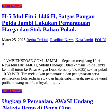
Read More »
H-5 Idul Fitri 1446 H, Satgas Pangan
Polda Jambi Lakukan Pemantauan
Harga dan Stok Bahan Pokok
Maret 25, 2025
Berita Terkini
,
Headline News
,
Kota Jambi
,
POLRI
0
JAMBIEKSPOSE.COM | JAMBI – Sepekan menjelang Hari
Raya Idul Fitri 1446 H, Subdit I Indagsi Ditreskrimsus Polda Jambi
kembali turun ke Pasar Angso Duo, Selasa (24/3/2025) sekitar pukul
10.30 WIB. Tim melakukan pemantauan dan pengawasan serta
pengecekan ketersediaan stok dan harga cabai merah, rawit, bawang
putih, bawang merah, minyak kita, …
Read More »
Ungkap 9 Persoalan, AWaSI Undang
Aktivis Demo di Petro Cina