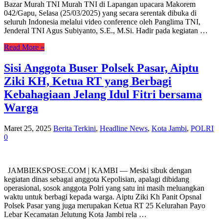
Bazar Murah TNI Murah TNI di Lapangan upacara Makorem
042/Gapu, Selasa (25/03/2025) yang secara serentak dibuka di
seluruh Indonesia melalui video conference oleh Panglima TNI,
Jenderal TNI Agus Subiyanto, S.E., M.Si. Hadir pada kegiatan …
Read More »
Sisi Anggota Buser Polsek Pasar, Aiptu
Ziki KH, Ketua RT yang Berbagi
Kebahagiaan Jelang Idul Fitri bersama
Warga
Maret 25, 2025
Berita Terkini
,
Headline News
,
Kota Jambi
,
POLRI
0
JAMBIEKSPOSE.COM | KAMBI — Meski sibuk dengan
kegiatan dinas sebagai anggota Kepolisian, apalagi dibidang
operasional, sosok anggota Polri yang satu ini masih meluangkan
waktu untuk berbagi kepada warga. Aiptu Ziki Kh Panit Opsnal
Polsek Pasar yang juga merupakan Ketua RT 25 Kelurahan Payo
Lebar Kecamatan Jelutung Kota Jambi rela …