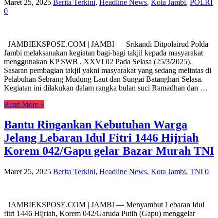
Maret 25, 2025
Berita Terkini
,
Headline News
,
Kota Jambi
,
POLRI
0
JAMBIEKSPOSE.COM | JAMBI — Srikandi Ditpolairud Polda
Jambi melaksanakan kegiatan bagi-bagi takjil kepada masyarakat
menggunakan KP SWB . XXVI 02 Pada Selasa (25/3/2025).
Sasaran pembagian takjil yakni masyarakat yang sedang melintas di
Pelabuhan Sebrang Mudung Laut dan Sungai Batanghari Selasa.
Kegiatan ini dilakukan dalam rangka bulan suci Ramadhan dan …
Read More »
Bantu Ringankan Kebutuhan Warga
Jelang Lebaran Idul Fitri 1446 Hijriah
Korem 042/Gapu gelar Bazar Murah TNI
Maret 25, 2025
Berita Terkini
,
Headline News
,
Kota Jambi
,
TNI
0
JAMBIEKSPOSE.COM | JAMBI — Menyambut Lebaran Idul
fitri 1446 Hijriah, Korem 042/Garuda Putih (Gapu) menggelar