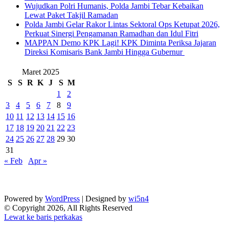
Wujudkan Polri Humanis, Polda Jambi Tebar Kebaikan
Lewat Paket Takjil Ramadan
Polda Jambi Gelar Rakor Lintas Sektoral Ops Ketupat 2026,
Perkuat Sinergi Pengamanan Ramadhan dan Idul Fitri
‎MAPPAN Demo KPK Lagi! KPK Diminta Periksa Jajaran
Direksi Komisaris Bank Jambi Hingga Gubernur ‎
Maret 2025
S
S
R
K
J
S
M
1
2
3
4
5
6
7
8
9
10
11
12
13
14
15
16
17
18
19
20
21
22
23
24
25
26
27
28
29
30
31
« Feb
Apr »
Powered by
WordPress
| Designed by
wi5n4
© Copyright 2026, All Rights Reserved
Lewat ke baris perkakas