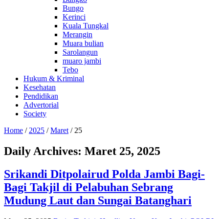
Bungo
Kerinci
Kuala Tungkal
Merangin
Muara bulian
Sarolangun
muaro jambi
Tebo
Hukum & Kriminal
Kesehatan
Pendidikan
Advertorial
Society
Home
/
2025
/
Maret
/
25
Daily Archives:
Maret 25, 2025
Srikandi Ditpolairud Polda Jambi Bagi-
Bagi Takjil di Pelabuhan Sebrang
Mudung Laut dan Sungai Batanghari