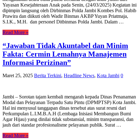
Yayasan Kesejahteraan Anak pada Senin, (24/03/2025) Kegiatan ini
dipimpin langsung oleh Dirbinmas Polda Jambi Kombes Pol. Habib
Prawira dan diikuti oleh Wadir Binmas AKBP Yuyan Priatmaja,
S.I.K., M.H. dan personel Ditbinmas Polda Jambi. Dalam …
Read More »
“Jawaban Tidak Akuntabel dan Minim
Fakta: Cermin Lemahnya Manajemen
Informasi Perizinan”
Maret 25, 2025
Berita Terkini
,
Headline News
,
Kota Jambi
0
Jambi – Sorotan tajam kembali mengarah kepada Dinas Penanaman
Modal dan Pelayanan Terpadu Satu Pintu (DPMPTSP) Kota Jambi.
Hal ini menyusul tanggapan dinas tersebut atas surat resmi dari
Perkumpulan L.I.M.B.A.H (Lembaga Inisiasi Membangun Bumi
Agar Hijau) yang dinilai tidak substansial, minim transparansi, dan
jauh dari standar profesionalisme pelayanan publik. Surat …
Read More »