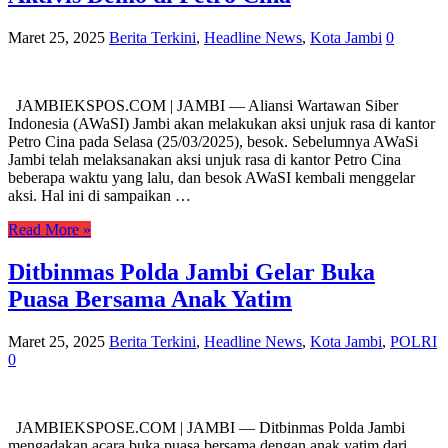
Maret 25, 2025
Berita Terkini
,
Headline News
,
Kota Jambi
0
JAMBIEKSPOS.COM | JAMBI — Aliansi Wartawan Siber
Indonesia (AWaSI) Jambi akan melakukan aksi unjuk rasa di kantor
Petro Cina pada Selasa (25/03/2025), besok. Sebelumnya AWaSi
Jambi telah melaksanakan aksi unjuk rasa di kantor Petro Cina
beberapa waktu yang lalu, dan besok AWaSI kembali menggelar
aksi. Hal ini di sampaikan …
Read More »
Ditbinmas Polda Jambi Gelar Buka
Puasa Bersama Anak Yatim
Maret 25, 2025
Berita Terkini
,
Headline News
,
Kota Jambi
,
POLRI
0
JAMBIEKSPOSE.COM | JAMBI — Ditbinmas Polda Jambi
mengadakan acara buka puasa bersama dengan anak yatim dari