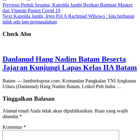
Previous
Peduli Sesama, Kapolda Jambi Berikan Bantuan Masker
dan Vitamin Pasien Covid 19
Next
Kapolda Jambi, Irjen Pol A Rachmad Wibowo : kita berharap
tidak ada lagi permasalahan
Check Also
Danlanud Hang Nadim Batam Beserta
Jajaran Kunjungi Lapas Kelas IIA Batam
Batam — Jambiekspose.com. Komandan Pangkalan TNI Angkatan
Udara (Danlanud) Hang Nadim Batam, Letkol Pnb Indra …
Tinggalkan Balasan
Alamat email Anda tidak akan dipublikasikan.
Ruas yang wajib
ditandai
*
Komentar
*