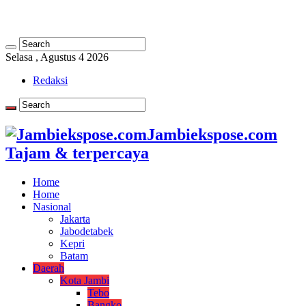
Selasa , Agustus 4 2026
Redaksi
Jambiekspose.com
Tajam & terpercaya
Home
Home
Nasional
Jakarta
Jabodetabek
Kepri
Batam
Daerah
Kota Jambi
Tebo
Bangko