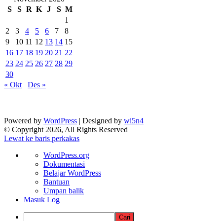
S
S
R
K
J
S
M
1
2
3
4
5
6
7
8
9
10
11
12
13
14
15
16
17
18
19
20
21
22
23
24
25
26
27
28
29
30
« Okt
Des »
Powered by
WordPress
| Designed by
wi5n4
© Copyright 2026, All Rights Reserved
Lewat ke baris perkakas
Tentang
WordPress.org
WordPress
Dokumentasi
Belajar WordPress
Bantuan
Umpan balik
Masuk Log
Cari