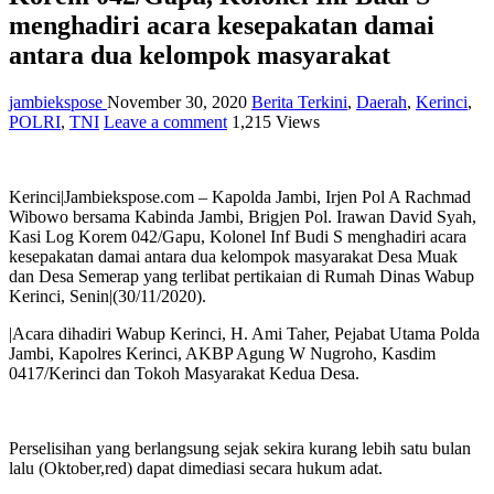
menghadiri acara kesepakatan damai
antara dua kelompok masyarakat
jambiekspose
November 30, 2020
Berita Terkini
,
Daerah
,
Kerinci
,
POLRI
,
TNI
Leave a comment
1,215 Views
Kerinci|Jambiekspose.com – Kapolda Jambi, Irjen Pol A Rachmad
Wibowo bersama Kabinda Jambi, Brigjen Pol. Irawan David Syah,
Kasi Log Korem 042/Gapu, Kolonel Inf Budi S menghadiri acara
kesepakatan damai antara dua kelompok masyarakat Desa Muak
dan Desa Semerap yang terlibat pertikaian di Rumah Dinas Wabup
Kerinci, Senin|(30/11/2020).
|Acara dihadiri Wabup Kerinci, H. Ami Taher, Pejabat Utama Polda
Jambi, Kapolres Kerinci, AKBP Agung W Nugroho, Kasdim
0417/Kerinci dan Tokoh Masyarakat Kedua Desa.
Perselisihan yang berlangsung sejak sekira kurang lebih satu bulan
lalu (Oktober,red) dapat dimediasi secara hukum adat.