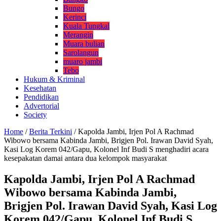
Bungo
Kerinci
Kuala Tungkal
Merangin
Muara bulian
Sarolangun
muaro jambi
Tebo
Hukum & Kriminal
Kesehatan
Pendidikan
Advertorial
Society
Home
/
Berita Terkini
/
Kapolda Jambi, Irjen Pol A Rachmad
Wibowo bersama Kabinda Jambi, Brigjen Pol. Irawan David Syah,
Kasi Log Korem 042/Gapu, Kolonel Inf Budi S menghadiri acara
kesepakatan damai antara dua kelompok masyarakat
Kapolda Jambi, Irjen Pol A Rachmad
Wibowo bersama Kabinda Jambi,
Brigjen Pol. Irawan David Syah, Kasi Log
Korem 042/Gapu, Kolonel Inf Budi S