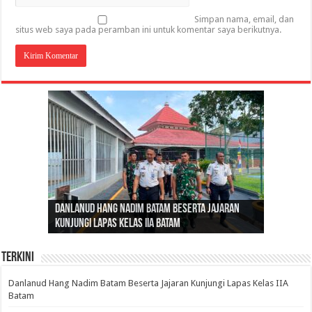
Simpan nama, email, dan
situs web saya pada peramban ini untuk komentar saya berikutnya.
Gubernur Al Haris: Lomba Cerdas Cermat Sarana
Gubernur Al Haris Dorong Koperasi Merah Putih
Sosok Fenomenal yang Menggetarkan
Danlanud Hang Nadim Batam Beserta Jajaran
Silaturahmi dan Reses Komite I DPD RI di Polda
Edukasi Pembentukan Karakter Generasi
Cepat Beroperasi Agar Bisa Layani Masyarakat
Nusantara: Ratu Wangsa, Wanita Berkelas
Kunjungi Lapas Kelas IIA Batam
Jambi Bahas Sinergitas Penanganan Narkotika
Penerus
Penuhi Kebutuhannya
dengan Pengaruh Internasional
Terkini
Danlanud Hang Nadim Batam Beserta Jajaran Kunjungi Lapas Kelas IIA
Batam