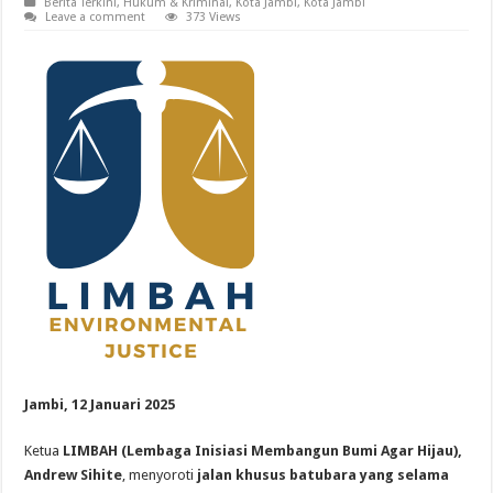
Berita Terkini
,
Hukum & Kriminal
,
Kota Jambi
,
Kota Jambi
Leave a comment
373 Views
Jambi, 12 Januari 2025
Ketua
LIMBAH (Lembaga Inisiasi Membangun Bumi Agar Hijau),
Andrew Sihite
, menyoroti
jalan khusus batubara yang selama