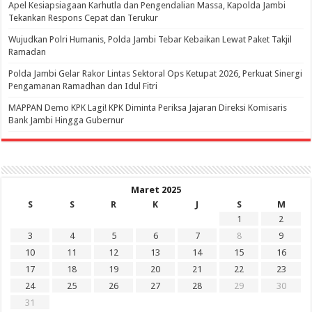
Apel Kesiapsiagaan Karhutla dan Pengendalian Massa, Kapolda Jambi
Tekankan Respons Cepat dan Terukur
Wujudkan Polri Humanis, Polda Jambi Tebar Kebaikan Lewat Paket Takjil
Ramadan
Polda Jambi Gelar Rakor Lintas Sektoral Ops Ketupat 2026, Perkuat Sinergi
Pengamanan Ramadhan dan Idul Fitri
‎MAPPAN Demo KPK Lagi! KPK Diminta Periksa Jajaran Direksi Komisaris
Bank Jambi Hingga Gubernur ‎
Maret 2025
S
S
R
K
J
S
M
1
2
3
4
5
6
7
8
9
10
11
12
13
14
15
16
17
18
19
20
21
22
23
24
25
26
27
28
29
30
31