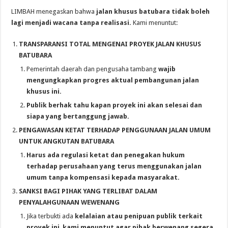
LIMBAH menegaskan bahwa
jalan khusus batubara tidak boleh
lagi menjadi wacana tanpa realisasi.
Kami menuntut:
TRANSPARANSI TOTAL MENGENAI PROYEK JALAN KHUSUS
BATUBARA
Pemerintah daerah dan pengusaha tambang
wajib
mengungkapkan progres aktual pembangunan jalan
khusus ini.
Publik berhak tahu kapan proyek ini akan selesai dan
siapa yang bertanggung jawab.
PENGAWASAN KETAT TERHADAP PENGGUNAAN JALAN UMUM
UNTUK ANGKUTAN BATUBARA
Harus ada regulasi ketat dan penegakan hukum
terhadap perusahaan yang terus menggunakan jalan
umum tanpa kompensasi kepada masyarakat.
SANKSI BAGI PIHAK YANG TERLIBAT DALAM
PENYALAHGUNAAN WEWENANG
Jika terbukti ada
kelalaian atau penipuan publik terkait
proyek ini
,
kami menuntut agar pihak berwenang segera