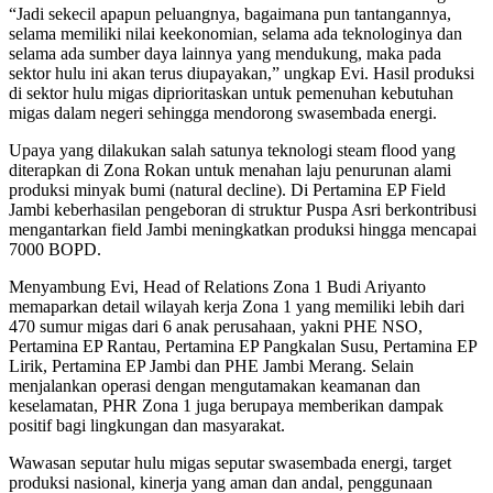
“Jadi sekecil apapun peluangnya, bagaimana pun tantangannya,
selama memiliki nilai keekonomian, selama ada teknologinya dan
selama ada sumber daya lainnya yang mendukung, maka pada
sektor hulu ini akan terus diupayakan,” ungkap Evi. Hasil produksi
di sektor hulu migas diprioritaskan untuk pemenuhan kebutuhan
migas dalam negeri sehingga mendorong swasembada energi.
Upaya yang dilakukan salah satunya teknologi steam flood yang
diterapkan di Zona Rokan untuk menahan laju penurunan alami
produksi minyak bumi (natural decline). Di Pertamina EP Field
Jambi keberhasilan pengeboran di struktur Puspa Asri berkontribusi
mengantarkan field Jambi meningkatkan produksi hingga mencapai
7000 BOPD.
Menyambung Evi, Head of Relations Zona 1 Budi Ariyanto
memaparkan detail wilayah kerja Zona 1 yang memiliki lebih dari
470 sumur migas dari 6 anak perusahaan, yakni PHE NSO,
Pertamina EP Rantau, Pertamina EP Pangkalan Susu, Pertamina EP
Lirik, Pertamina EP Jambi dan PHE Jambi Merang. Selain
menjalankan operasi dengan mengutamakan keamanan dan
keselamatan, PHR Zona 1 juga berupaya memberikan dampak
positif bagi lingkungan dan masyarakat.
Wawasan seputar hulu migas seputar swasembada energi, target
produksi nasional, kinerja yang aman dan andal, penggunaan