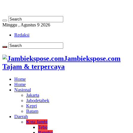
Minggu , Agustus 9 2026
Redaksi
Jambiekspose.com
Tajam & terpercaya
Home
Home
Nasional
Jakarta
Jabodetabek
Kepri
Batam
Daerah
Kota Jambi
Tebo
Bangko