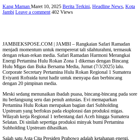
Kang Maman
Maret 10, 2025
Berita Terkini
,
Headline News
,
Kota
Jambi
Leave a comment
402 Views
JAMBIEKSPOSE.COM | JAMBI – Rangkaian Safari Ramadan
menjadi momentum untuk mempererat tali silahturahmi, termasuk
dengan rekan-rekan media. Safari Ramadan Harmoni Merangkai
Energi Pertamina Hulu Rokan Zona 1 dikemas dengan Bincang
Hulu Migas dan Buka Bersama Media, Jumat (7/3/2025) lalu.
Corporate Secretary Pertamina Hulu Rokan Regional 1 Sumatera
Eviyanti Rofraida turut hadir untuk menyapa dan berbincang
dengan 20 pimpinan media.
Meski sedang menunaikan ibadah puasa, bincang-bincang pada sore
itu berlangsung seru dan penuh antusias. Evi memaparkan
Pertamina Hulu Rokan merupakan bagian dari Subholding
Upstream yang berfokus pada eksplorasi dan produksi migas.
Wilayah kerja Regional 1 terbentang dari Aceh hingga Sumatera
Selatan. Di sinilah sepertiga produksi minyak bumi Pertamina
Subholding Upstream dihasilkan.
Salah satu Asta Cita Presiden Prabowo adalah ketahanan energi.