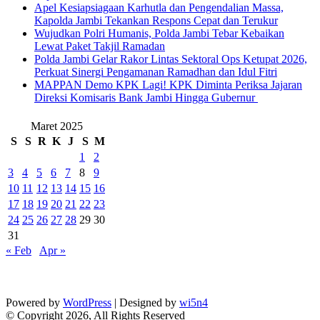
Apel Kesiapsiagaan Karhutla dan Pengendalian Massa,
Kapolda Jambi Tekankan Respons Cepat dan Terukur
Wujudkan Polri Humanis, Polda Jambi Tebar Kebaikan
Lewat Paket Takjil Ramadan
Polda Jambi Gelar Rakor Lintas Sektoral Ops Ketupat 2026,
Perkuat Sinergi Pengamanan Ramadhan dan Idul Fitri
‎MAPPAN Demo KPK Lagi! KPK Diminta Periksa Jajaran
Direksi Komisaris Bank Jambi Hingga Gubernur ‎
Maret 2025
S
S
R
K
J
S
M
1
2
3
4
5
6
7
8
9
10
11
12
13
14
15
16
17
18
19
20
21
22
23
24
25
26
27
28
29
30
31
« Feb
Apr »
Powered by
WordPress
| Designed by
wi5n4
© Copyright 2026, All Rights Reserved