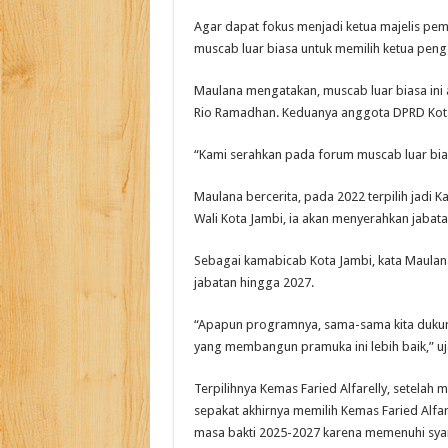
Agar dapat fokus menjadi ketua majelis pe
muscab luar biasa untuk memilih ketua peng
Maulana mengatakan, muscab luar biasa ini a
Rio Ramadhan. Keduanya anggota DPRD Kota
“Kami serahkan pada forum muscab luar bias
Maulana bercerita, pada 2022 terpilih jadi 
Wali Kota Jambi, ia akan menyerahkan jabat
Sebagai kamabicab Kota Jambi, kata Maulan
jabatan hingga 2027.
“Apapun programnya, sama-sama kita dukung
yang membangun pramuka ini lebih baik,” u
Terpilihnya Kemas Faried Alfarelly, setelah m
sepakat akhirnya memilih Kemas Faried Alfa
masa bakti 2025-2027 karena memenuhi syar