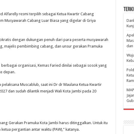
Terki
lfarelly resmi terpilih sebagai Ketua Kwartir Cabang
m Musyawarah Cabang Luar Biasa yang digelar di Griya
Danl
Kunj
Apel
mokratis dengan dukungan penuh dari para peserta musyawarah
Mass
dan 
ting, majelis pembimbing cabang, dan unsur gerakan Pramuka
Wuju
Keba
erbagai organisasi, Kemas Faried dinilai sebagai sosok yang
Pold
ke depan.
Ketu
Rama
 pelaksana Muscablub, saat ini Dr dr Maulana Ketua Kwartir
‎MAP
27 dan sudah dilantik menjadi Wali Kota Jambi pada 20
Jaja
Gube
bang Gerakan Pramuka Kota Jambi harus ditinggalkan. Untuk itu
ketua pergantian antar waktu (PAW),” katanya.