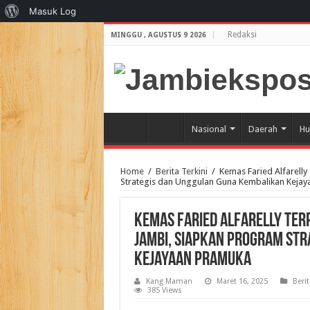
Tentang
Masuk Log
WordPress
Redaksi
MINGGU , AGUSTUS 9 2026
Nasional
Daerah
Hu
Home
/
Berita Terkini
/
Kemas Faried Alfarelly
Strategis dan Unggulan Guna Kembalikan Keja
Kemas Faried Alfarelly Ter
Jambi, Siapkan Program Str
Kejayaan Pramuka
Kang Maman
Maret 16, 2025
Berit
385 Views