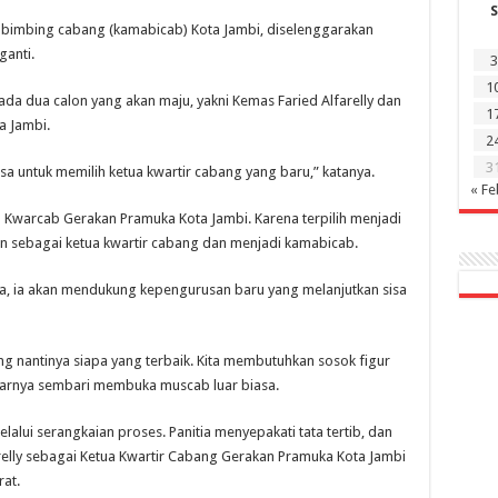
S
mbimbing cabang (kamabicab) Kota Jambi, diselenggarakan
ganti.
3
1
da dua calon yang akan maju, yakni Kemas Faried Alfarelly dan
1
 Jambi.
2
3
a untuk memilih ketua kwartir cabang yang baru,” katanya.
« Fe
Ka Kwarcab Gerakan Pramuka Kota Jambi. Karena terpilih menjadi
an sebagai ketua kwartir cabang dan menjadi kamabicab.
a, ia akan mendukung kepengurusan baru yang melanjutkan sisa
 nantinya siapa yang terbaik. Kita membutuhkan sosok figur
jarnya sembari membuka muscab luar biasa.
elalui serangkaian proses. Panitia menyepakati tata tertib, dan
relly sebagai Ketua Kwartir Cabang Gerakan Pramuka Kota Jambi
at.