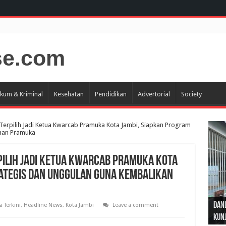
kum & Kriminal
Kesehatan
Pendidikan
Advertorial
Society
 Terpilih Jadi Ketua Kwarcab Pramuka Kota Jambi, Siapkan Program
yaan Pramuka
pilih Jadi Ketua Kwarcab Pramuka Kota
ategis dan Unggulan Guna Kembalikan
Gub
Gube
Sos
Dan
Sila
Edu
Cepa
Nusa
a Terkini
,
Headline News
,
Kota Jambi
Leave a comment
Kunj
Jamb
Pen
Pen
den