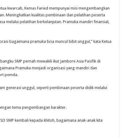
etua kwarcab, Kemas Faried mempunyai misi mengembangkan
tan. Meningkatkan kualitas pembinaan dan pelatihan peserta
a melalui pelatihan berkelanjutan. Pramuka mandiri finansial,
rasi bagaimana pramuka bisa muncul bibit unggul,” kata Ketua
bangku SMP pernah mewakili ikut Jambore Asia Pasifik di
gaimana Pramuka menjadi organisasi yang mandiri dan
ort pemda.
m generasi unggul, seperti pembinaan peserta didik melalui
dengan tema pengembangan karakter.
 SD SMP kembali kepada khitoh, bagaimana anak-anak kita