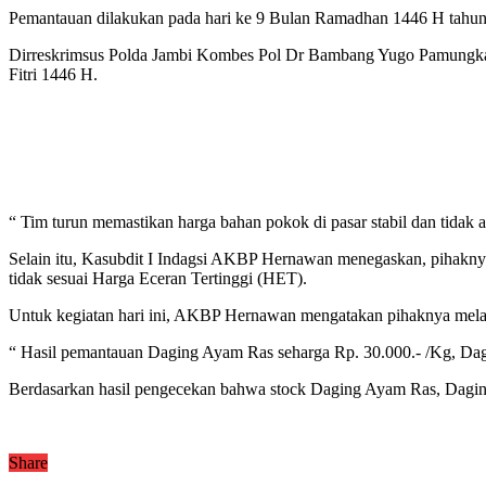
Pemantauan dilakukan pada hari ke 9 Bulan Ramadhan 1446 H tahun 2
Dirreskrimsus Polda Jambi Kombes Pol Dr Bambang Yugo Pamungkas 
Fitri 1446 H.
“ Tim turun memastikan harga bahan pokok di pasar stabil dan tidak a
Selain itu, Kasubdit I Indagsi AKBP Hernawan menegaskan, pihakny
tidak sesuai Harga Eceran Tertinggi (HET).
Untuk kegiatan hari ini, AKBP Hernawan mengatakan pihaknya mela
“ Hasil pemantauan Daging Ayam Ras seharga Rp. 30.000.- /Kg, Dagi
Berdasarkan hasil pengecekan bahwa stock Daging Ayam Ras, Daging
Share