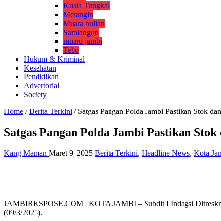
Kuala Tungkal
Merangin
Muara bulian
Sarolangun
muaro jambi
Tebo
Hukum & Kriminal
Kesehatan
Pendidikan
Advertorial
Society
Home
/
Berita Terkini
/
Satgas Pangan Polda Jambi Pastikan Stok d
Satgas Pangan Polda Jambi Pastikan Stok
Kang Maman
Maret 9, 2025
Berita Terkini
,
Headline News
,
Kota Ja
JAMBIRKSPOSE.COM | KOTA JAMBI – Subdit I Indagsi Ditreskrimsus
(09/3/2025).