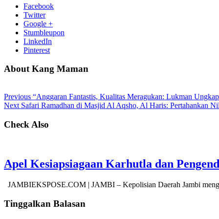
Facebook
Twitter
Google +
Stumbleupon
LinkedIn
Pinterest
About Kang Maman
Previous
“Anggaran Fantastis, Kualitas Meragukan: Lukman Ungkap 
Next
Safari Ramadhan di Masjid Al Aqsho, Al Haris: Pertahankan Ni
Check Also
Apel Kesiapsiagaan Karhutla dan Pengen
JAMBIEKSPOSE.COM | JAMBI – Kepolisian Daerah Jambi menggel
Tinggalkan Balasan