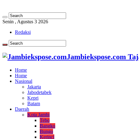
Senin , Agustus 3 2026
Redaksi
Jambiekspose.com Taj
Home
Home
Nasional
Jakarta
Jabodetabek
Kepri
Batam
Daerah
Kota Jambi
Tebo
Bangko
Bungo
Kerinci