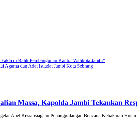
Fakta di Balik Pembangunan Kantor Walikota Jambi”
lai Agama dan Adat Istiadat Jambi Kota Sebrang
dalian Massa, Kapolda Jambi Tekankan Res
ar Apel Kesiapsiagaan Penanggulangan Bencana Kebakaran Huta