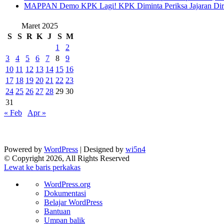
‎MAPPAN Demo KPK Lagi! KPK Diminta Periksa Jajaran Direk
Maret 2025
S
S
R
K
J
S
M
1
2
3
4
5
6
7
8
9
10
11
12
13
14
15
16
17
18
19
20
21
22
23
24
25
26
27
28
29
30
31
« Feb
Apr »
Powered by
WordPress
| Designed by
wi5n4
© Copyright 2026, All Rights Reserved
Lewat ke baris perkakas
Tentang
WordPress.org
WordPress
Dokumentasi
Belajar WordPress
Bantuan
Umpan balik