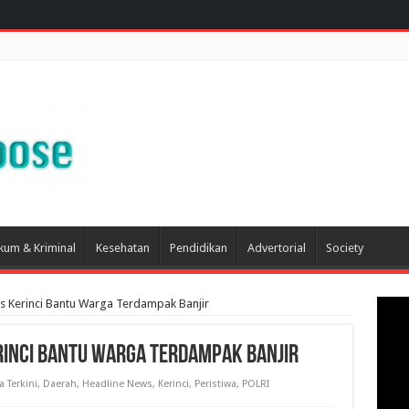
kum & Kriminal
Kesehatan
Pendidikan
Advertorial
Society
res Kerinci Bantu Warga Terdampak Banjir
erinci Bantu Warga Terdampak Banjir
a Terkini
,
Daerah
,
Headline News
,
Kerinci
,
Peristiwa
,
POLRI