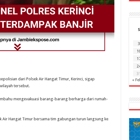
S
3
1
1
2
3
isian dari Polsek Air Hangat Timur, Kerinci, sigap
« Fe
ilayah tersebut.
mbahu mengevakuasi barang-barang berharga dari rumah-
ek Air Hangat Timur bersama tim gabungan turun langsung ke