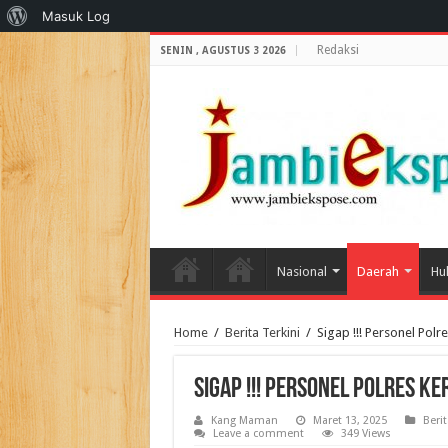
Tentang
Masuk Log
WordPress
Redaksi
SENIN , AGUSTUS 3 2026
Nasional
Daerah
Hu
Home
/
Berita Terkini
/
Sigap !!! Personel Pol
Sigap !!! Personel Polres K
Kang Maman
Maret 13, 2025
Berit
Leave a comment
349 Views