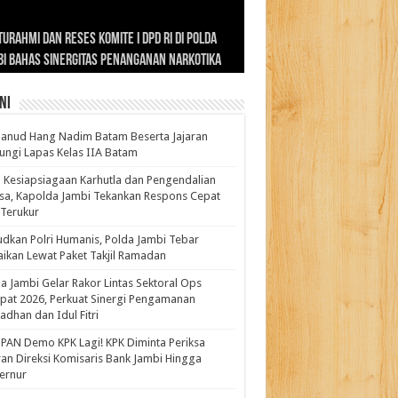
ernur Al Haris: Lomba Cerdas Cermat Sarana
rnur Al Haris Dorong Koperasi Merah Putih
ok Fenomenal yang Menggetarkan
lanud Hang Nadim Batam Beserta Jajaran
turahmi dan Reses Komite I DPD RI di Polda
kasi Pembentukan Karakter Generasi
t Beroperasi Agar Bisa Layani Masyarakat
ntara: Ratu Wangsa, Wanita Berkelas
ungi Lapas Kelas IIA Batam
i Bahas Sinergitas Penanganan Narkotika
erus
uhi Kebutuhannya
gan Pengaruh Internasional
ni
anud Hang Nadim Batam Beserta Jajaran
ungi Lapas Kelas IIA Batam
 Kesiapsiagaan Karhutla dan Pengendalian
a, Kapolda Jambi Tekankan Respons Cepat
Terukur
dkan Polri Humanis, Polda Jambi Tebar
ikan Lewat Paket Takjil Ramadan
a Jambi Gelar Rakor Lintas Sektoral Ops
pat 2026, Perkuat Sinergi Pengamanan
dhan dan Idul Fitri
PAN Demo KPK Lagi! KPK Diminta Periksa
ran Direksi Komisaris Bank Jambi Hingga
rnur ‎